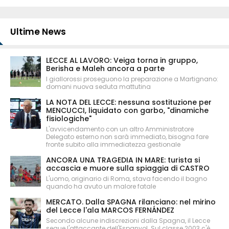
Ultime News
LECCE AL LAVORO: Veiga torna in gruppo,
Berisha e Maleh ancora a parte
I giallorossi proseguono la preparazione a Martignano:
domani nuova seduta mattutina
LA NOTA DEL LECCE: nessuna sostituzione per
MENCUCCI, liquidato con garbo, "dinamiche
fisiologiche"
L'avvicendamento con un altro Amministratore
Delegato esterno non sarà immediato, bisogna fare
fronte subito alla immediatezza gestionale
ANCORA UNA TRAGEDIA IN MARE: turista si
accascia e muore sulla spiaggia di CASTRO
L'uomo, originario di Roma, stava facendo il bagno
quando ha avuto un malore fatale
MERCATO. Dalla SPAGNA rilanciano: nel mirino
del Lecce l'ala MARCOS FERNÁNDEZ
Secondo alcune indiscrezioni dalla Spagna, il Lecce
segue l'attaccante dell'Espanyol. Sul classe 2003 c'è