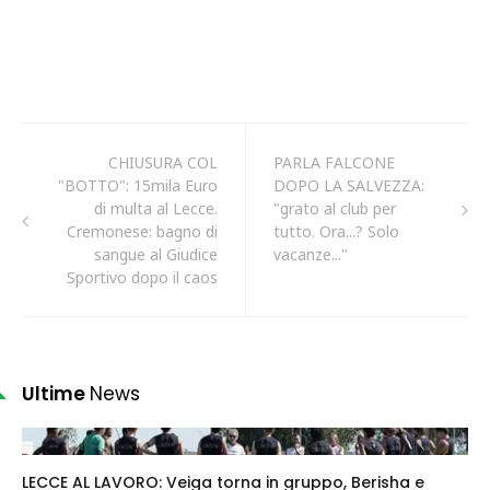
CHIUSURA COL
PARLA FALCONE
"BOTTO": 15mila Euro
DOPO LA SALVEZZA:
di multa al Lecce.
"grato al club per
Cremonese: bagno di
tutto. Ora...? Solo
sangue al Giudice
vacanze..."
Sportivo dopo il caos
Ultime
News
LECCE AL LAVORO: Veiga torna in gruppo, Berisha e