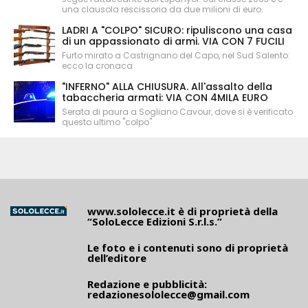
una clausola rescissoria da due milioni di euro.
LADRI A "COLPO" SICURO: ripuliscono una casa
di un appassionato di armi. VIA CON 7 FUCILI
Furto mirato a Castrignano del Capo, nel Sud Salento:
ecco la cronaca
"INFERNO" ALLA CHIUSURA. All'assalto della
tabaccheria armati: VIA CON 4MILA EURO
Serata di paura a Sogliano Cavour, dove si è verificato
questo ultimo "colpo"
www.sololecce.it
è di proprietà della
“SoloLecce Edizioni S.r.l.s.”
Le foto e i contenuti sono di proprietà
dell’editore
Redazione e pubblicità:
redazionesololecce@gmail.com