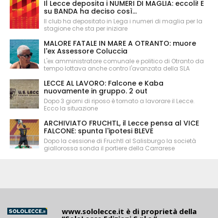
Il Lecce deposita i NUMERI DI MAGLIA: eccoli! E
su BANDA ha deciso così...
Il club ha depositato in Lega i numeri di maglia per la
stagione che sta per iniziare
MALORE FATALE IN MARE A OTRANTO: muore
l'ex Assessore Coluccia
L'ex amministratore comunale e politico di Otranto da
tempo lottava anche contro l'avanzata della SLA
LECCE AL LAVORO: Falcone e Kaba
nuovamente in gruppo. 2 out
Dopo 3 giorni di riposo è tornato a lavorare il Lecce.
Ecco la situazione
ARCHIVIATO FRUCHTL, il Lecce pensa al VICE
FALCONE: spunta l'ipotesi BLEVE
Dopo la cessione di Fruchtl al Salisburgo la società
giallorossa sonda il portiere della Carrarese
www.sololecce.it
è di proprietà della