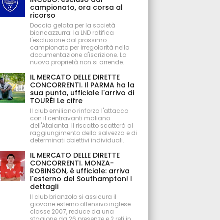
campionato, ora corsa al
ricorso
Doccia gelata per la società
biancazzurra: la LND ratifica
l'esclusione dal prossimo
campionato per irregolarità nella
documentazione d'iscrizione. La
nuova proprietà non si arrende.
IL MERCATO DELLE DIRETTE
CONCORRENTI. Il PARMA ha la
sua punta, ufficiale l'arrivo di
TOURÉ! Le cifre
Il club emiliano rinforza l'attacco
con il centravanti maliano
dell'Atalanta. Il riscatto scatterà al
raggiungimento della salvezza e di
determinati obiettivi individuali.
IL MERCATO DELLE DIRETTE
CONCORRENTI. MONZA-
ROBINSON, è ufficiale: arriva
l'esterno del Southampton! I
dettagli
Il club brianzolo si assicura il
giovane esterno offensivo inglese
classe 2007, reduce da una
stagione da 26 presenze e 2 reti in