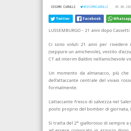
COSIMO CARULLI
@COSIMOCARULLI
05.06.202
Twitter
Facebook
Whatsap
LUSSEMBURGO - 21 anni dopo Cassetti è
Ci sono voluti 21 anni per rivedere u
(seppure un amichevole), vestito d'azzur
CT ad interim Baldini nell'amichevole v
Un momento da almanacco, più che al
dell'attaccante centrale del vivaio ros
formalmente.
L'attaccante fresco di salvezza nel Sale
posto proprio del bomber di giornata, 
Si tratta del 2° giallorosso di sempre a
ad essere convocato in azzurro dopo Si