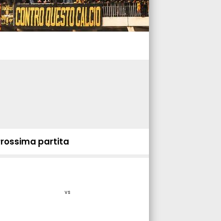
Prossima partita
vs