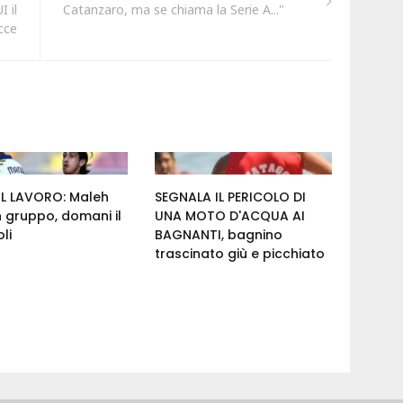
 il
Catanzaro, ma se chiama la Serie A..."
cce
AL LAVORO: Maleh
SEGNALA IL PERICOLO DI
n gruppo, domani il
UNA MOTO D'ACQUA AI
li
BAGNANTI, bagnino
trascinato giù e picchiato