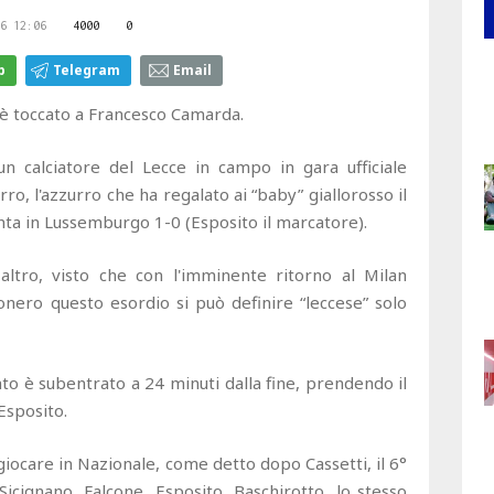
6 12:06
4000
0
p
Telegram
Email
 toccato a Francesco Camarda.
n calciatore del Lecce in campo in gara ufficiale
ro, l'azzurro che ha regalato ai “baby” giallorosso il
inta in Lussemburgo 1-0 (Esposito il marcatore).
tro, visto che con l'imminente ritorno al Milan
sonero questo esordio si può definire “leccese” solo
nto è subentrato a 24 minuti dalla fine, prendendo il
Esposito.
 giocare in Nazionale, come detto dopo Cassetti, il 6°
cignano, Falcone, Esposito, Baschirotto, lo stesso