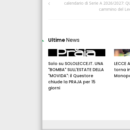
calendario di Serie A 2026/2027: QUI
cammino del Le
Ultime
News
Solo su SOLOLECCE.IT. UNA
LECCE 
"BOMBA" SULL'ESTATE DELLA
torna i
"MOVIDA": il Questore
Monopo
chiude la PRAJA per 15
giorni