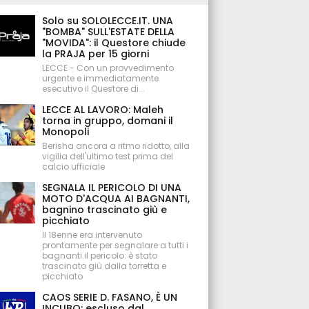
Solo su SOLOLECCE.IT. UNA
"BOMBA" SULL'ESTATE DELLA
"MOVIDA": il Questore chiude
la PRAJA per 15 giorni
LECCE - Con un provvedimento
urgente e immediatamente
esecutivo il Questore di...
LECCE AL LAVORO: Maleh
torna in gruppo, domani il
Monopoli
Berisha ancora a ritmo ridotto, alla
vigilia dell'ultimo test prima del
calcio ufficiale
SEGNALA IL PERICOLO DI UNA
MOTO D'ACQUA AI BAGNANTI,
bagnino trascinato giù e
picchiato
Il 18enne era intervenuto
prontamente per segnalare a tutti i
bagnanti il pericolo: è stato
trascinato giù dalla torretta e
picchiato
CAOS SERIE D. FASANO, È UN
INCUBO: escluso dal