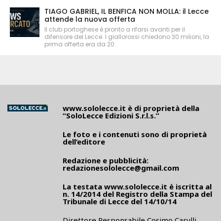
TIAGO GABRIEL, IL BENFICA NON MOLLA: il Lecce
attende la nuova offerta
Il club portoghese è pronto a rifarsi avanti per il
difensore del Lecce. I giallorossi chiedono 30 milioni, la
prima offerta era da 20.
www.sololecce.it
è di proprietà della
“SoloLecce Edizioni S.r.l.s.”
Le foto e i contenuti sono di proprietà
dell’editore
Redazione e pubblicità:
redazionesololecce@gmail.com
La testata
www.sololecce.it
è iscritta al
n. 14/2014 del Registro della Stampa del
Tribunale di Lecce del 14/10/14
Direttore Responsabile Cosimo Carulli