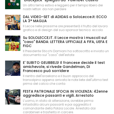
"blackjack" spiegati da "Pawnbet Casinò"
Un altro tema estivo e leggero per il tempo libero dei
nostri lettori: da non perdere
DAL VIDEO-SET di ADIDAS a SoloLecce.it: ECCO
LA 3° MAGLIA
Il Lecce nelle prossime ore presenterà il frutto del lavoro
grafico e di design del suo sponsor tecnico: eccolo
Su SOLOLECCE.IT. Il Lecce mostra i muscoli sul
"caso" BANDA: LETTERA UFFICIALE A FIFA, UEFA E
FIGC
Il Presidente Sticchi Damiani ha sottoscritto e inviato un
documento sul "caso" dell'estate
E' SUBITO GEUBBELS! Il francese decide il test
amichevole, si rivede Gandelman, Di
Francesco può sorridere
Il rientro dell'israeliano e il buon approccio del
transalpino appena arrivato le note liete dell'ultimo test
prima del calcio che conta
FESTA PATRONALE SFOCIA IN VIOLENZA: 42enne
aggredisce passanti e vigili. Arrestato
L’uomo, in stato di alterazione, avrebbe prima
infastidito alcuni passanti e poi aggredito il
comandante della Polizia Locale. Arrestato dai
carabinieri e trasferito in carcere.