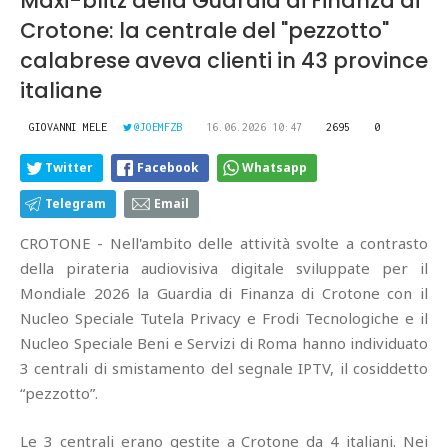
Maxi-blitz della Guardia di Finanza di
Crotone: la centrale del "pezzotto"
calabrese aveva clienti in 43 province
italiane
GIOVANNI MELE
@JOEMFZB
16.06.2026 10:47
2695
0
Twitter
Facebook
Whatsapp
Telegram
Email
CROTONE - Nell'ambito delle attività svolte a contrasto
della pirateria audiovisiva digitale sviluppate per il
Mondiale 2026 la Guardia di Finanza di Crotone con il
Nucleo Speciale Tutela Privacy e Frodi Tecnologiche e il
Nucleo Speciale Beni e Servizi di Roma hanno individuato
3 centrali di smistamento del segnale IPTV, il cosiddetto
“pezzotto”.
Le 3 centrali erano gestite a Crotone da 4 italiani. Nei