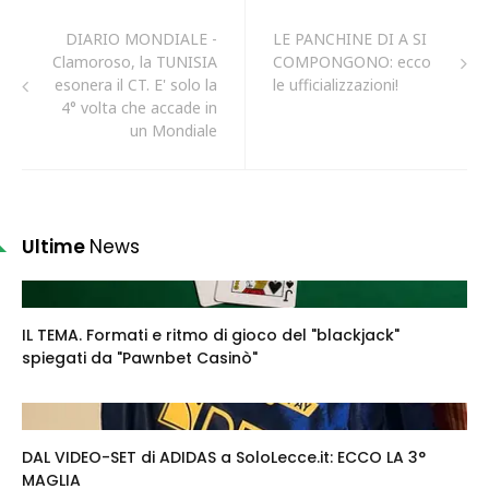
DIARIO MONDIALE -
LE PANCHINE DI A SI
Clamoroso, la TUNISIA
COMPONGONO: ecco
esonera il CT. E' solo la
le ufficializzazioni!
4° volta che accade in
un Mondiale
Ultime
News
IL TEMA. Formati e ritmo di gioco del "blackjack"
spiegati da "Pawnbet Casinò"
DAL VIDEO-SET di ADIDAS a SoloLecce.it: ECCO LA 3°
MAGLIA