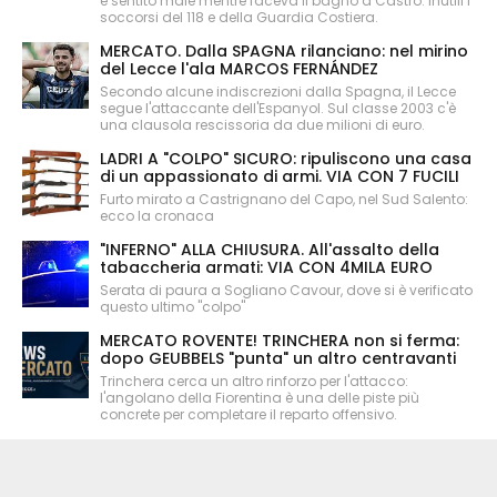
è sentito male mentre faceva il bagno a Castro. Inutili i
soccorsi del 118 e della Guardia Costiera.
MERCATO. Dalla SPAGNA rilanciano: nel mirino
del Lecce l'ala MARCOS FERNÁNDEZ
Secondo alcune indiscrezioni dalla Spagna, il Lecce
segue l'attaccante dell'Espanyol. Sul classe 2003 c'è
una clausola rescissoria da due milioni di euro.
LADRI A "COLPO" SICURO: ripuliscono una casa
di un appassionato di armi. VIA CON 7 FUCILI
Furto mirato a Castrignano del Capo, nel Sud Salento:
ecco la cronaca
"INFERNO" ALLA CHIUSURA. All'assalto della
tabaccheria armati: VIA CON 4MILA EURO
Serata di paura a Sogliano Cavour, dove si è verificato
questo ultimo "colpo"
MERCATO ROVENTE! TRINCHERA non si ferma:
dopo GEUBBELS "punta" un altro centravanti
Trinchera cerca un altro rinforzo per l'attacco:
l'angolano della Fiorentina è una delle piste più
concrete per completare il reparto offensivo.