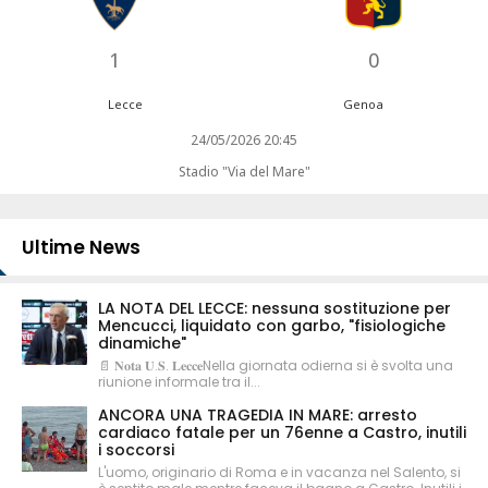
1
0
Lecce
Genoa
24/05/2026 20:45
Stadio "Via del Mare"
Ultime News
LA NOTA DEL LECCE: nessuna sostituzione per
Mencucci, liquidato con garbo, "fisiologiche
dinamiche"
📄 𝐍𝐨𝐭𝐚 𝐔.𝐒. 𝐋𝐞𝐜𝐜𝐞Nella giornata odierna si è svolta una
riunione informale tra il...
ANCORA UNA TRAGEDIA IN MARE: arresto
cardiaco fatale per un 76enne a Castro, inutili
i soccorsi
L'uomo, originario di Roma e in vacanza nel Salento, si