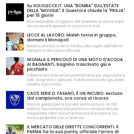
Su SOLOLECCE.IT. UNA "BOMBA" SULL'ESTATE
DELLA "MOVIDA": il Questore chiude la "PRAJA"
per 15 giorni
Provvedimento d'urgenza del Questore di Lecce dopo
alcuni recenti episodi di cronaca e risse
LECCE AL LAVORO: Maleh torna in gruppo,
domani il Monopoli
Berisha ancora a ritmo ridotto, alla vigilia dell'ultimo
test prima del calcio ufficiale
SEGNALA IL PERICOLO DI UNA MOTO D'ACQUA
AI BAGNANTI, bagnino trascinato giù e
picchiato
Il 18enne era intervenuto prontamente per segnalare a
tutti i bagnanti il pericolo: è stato trascinato giù dalla
torretta e picchiato
CAOS SERIE D. FASANO, È UN INCUBO: escluso
dal campionato, ora corsa al ricorso
Doccia gelata per la società biancazzurra: la LND
ratifica l'esclusione dal prossimo campionato per
irregolarità nella documentazione d'iscrizione. La
nuova proprietà non si arrende.
IL MERCATO DELLE DIRETTE CONCORRENTI. Il
PARMA ha la sua punta, ufficiale l'arrivo di