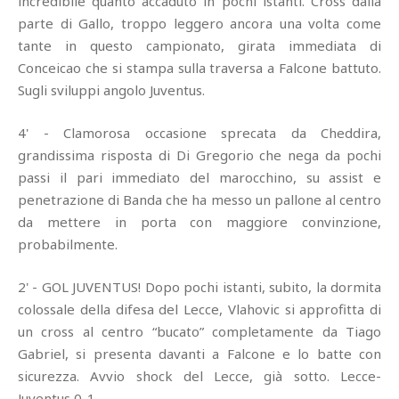
incredibile quanto accaduto in pochi istanti. Cross dalla
parte di Gallo, troppo leggero ancora una volta come
tante in questo campionato, girata immediata di
Conceicao che si stampa sulla traversa a Falcone battuto.
Sugli sviluppi angolo Juventus.
4' - Clamorosa occasione sprecata da Cheddira,
grandissima risposta di Di Gregorio che nega da pochi
passi il pari immediato del marocchino, su assist e
penetrazione di Banda che ha messo un pallone al centro
da mettere in porta con maggiore convinzione,
probabilmente.
2' - GOL JUVENTUS! Dopo pochi istanti, subito, la dormita
colossale della difesa del Lecce, Vlahovic si approfitta di
un cross al centro “bucato” completamente da Tiago
Gabriel, si presenta davanti a Falcone e lo batte con
sicurezza. Avvio shock del Lecce, già sotto. Lecce-
Juventus 0-1.