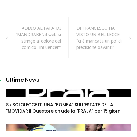
ADDIO AL PAPA' DI
DI FRANCESCO HA
"MANDRAKE": il web si
VISTO UN BEL LECCE:
stringe al dolore del
"ci è mancata un po' di
comico "influencer"
precisione davanti"
Ultime
News
Su SOLOLECCE.IT. UNA "BOMBA" SULL'ESTATE DELLA
"MOVIDA": il Questore chiude la "PRAJA" per 15 giorni