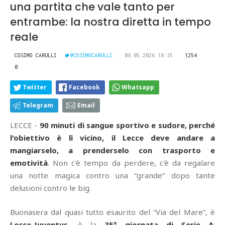
una partita che vale tanto per
entrambe: la nostra diretta in tempo
reale
COSIMO CARULLI
@COSIMOCARULLI
09.05.2026 18:35
1254
0
Twitter
Facebook
Whatsapp
Telegram
Email
LECCE -
90 minuti di sangue sportivo e sudore, perché
l'obiettivo è lì vicino, il Lecce deve andare a
mangiarselo, a prenderselo con trasporto e
emotività
. Non c'è tempo da perdere, c'è da regalare
una notte magica contro una “grande” dopo tante
delusioni contro le big.
Buonasera dal quasi tutto esaurito del “Via del Mare”, è
Lecce
-
Juventus
, è la
35° giornata di Serie A
: