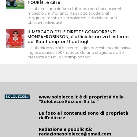
TOURÉ! Le cifre
Il club emiliano rinforza l'attacco con il centravanti
maliano dell'Atalanta. Il riscatto scatterà al
raggiungimento della salvezza e di determinati
obiettivi individuali.
IL MERCATO DELLE DIRETTE CONCORRENTI.
MONZA-ROBINSON, è ufficiale: arriva l'esterno
del Southampton! I dettagli
Il club brianzolo si assicura il giovane esterno offensivo
inglese classe 2007, reduce da una stagione da 26
presenze e 2 reti in Championship.
www.sololecce.it
è di proprietà della
“SoloLecce Edizioni S.r.l.s.”
Le foto e i contenuti sono di proprietà
dell’editore
Redazione e pubblicità:
redazionesololecce@gmail.com