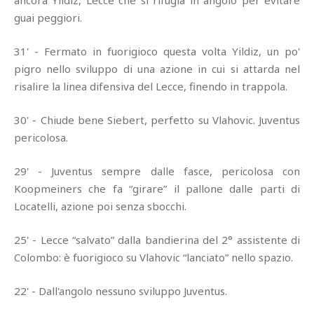
ancora Yildiz, Lecce che si rifugia in angolo per evitare
guai peggiori.
31' - Fermato in fuorigioco questa volta Yildiz, un po'
pigro nello sviluppo di una azione in cui si attarda nel
risalire la linea difensiva del Lecce, finendo in trappola.
30' - Chiude bene Siebert, perfetto su Vlahovic. Juventus
pericolosa.
29' - Juventus sempre dalle fasce, pericolosa con
Koopmeiners che fa “girare” il pallone dalle parti di
Locatelli, azione poi senza sbocchi.
25' - Lecce “salvato” dalla bandierina del 2° assistente di
Colombo: è fuorigioco su Vlahovic “lanciato” nello spazio.
22' - Dall'angolo nessuno sviluppo Juventus.