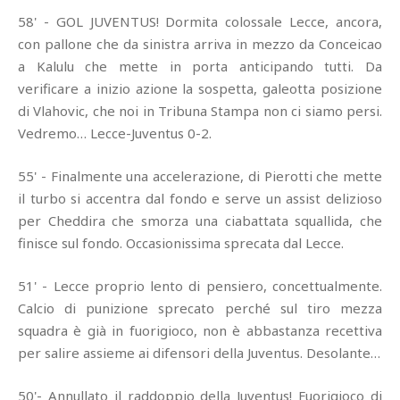
58' - GOL JUVENTUS! Dormita colossale Lecce, ancora,
con pallone che da sinistra arriva in mezzo da Conceicao
a Kalulu che mette in porta anticipando tutti. Da
verificare a inizio azione la sospetta, galeotta posizione
di Vlahovic, che noi in Tribuna Stampa non ci siamo persi.
Vedremo… Lecce-Juventus 0-2.
55' - Finalmente una accelerazione, di Pierotti che mette
il turbo si accentra dal fondo e serve un assist delizioso
per Cheddira che smorza una ciabattata squallida, che
finisce sul fondo. Occasionissima sprecata dal Lecce.
51' - Lecce proprio lento di pensiero, concettualmente.
Calcio di punizione sprecato perché sul tiro mezza
squadra è già in fuorigioco, non è abbastanza recettiva
per salire assieme ai difensori della Juventus. Desolante…
50'- Annullato il raddoppio della Juventus! Fuorigioco di