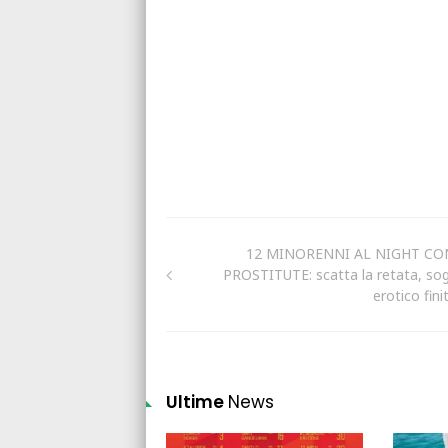
12 MINORENNI AL NIGHT CO
PROSTITUTE: scatta la retata, so
erotico finit
Ultime
News