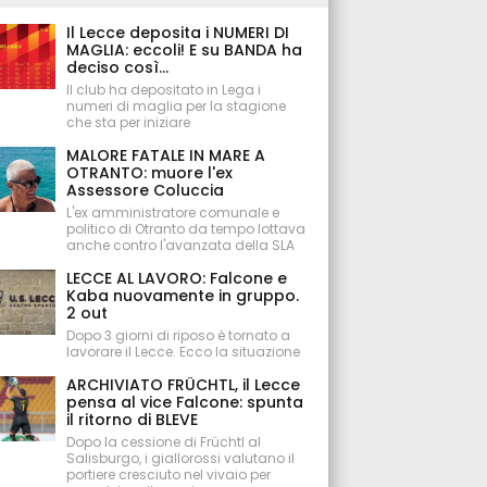
Il Lecce deposita i NUMERI DI
MAGLIA: eccoli! E su BANDA ha
deciso così...
Il club ha depositato in Lega i
numeri di maglia per la stagione
che sta per iniziare
MALORE FATALE IN MARE A
OTRANTO: muore l'ex
Assessore Coluccia
L'ex amministratore comunale e
politico di Otranto da tempo lottava
anche contro l'avanzata della SLA
LECCE AL LAVORO: Falcone e
Kaba nuovamente in gruppo.
2 out
Dopo 3 giorni di riposo è tornato a
lavorare il Lecce. Ecco la situazione
ARCHIVIATO FRÜCHTL, il Lecce
pensa al vice Falcone: spunta
il ritorno di BLEVE
Dopo la cessione di Früchtl al
Salisburgo, i giallorossi valutano il
portiere cresciuto nel vivaio per