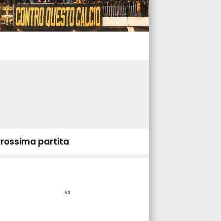
Prossima partita
vs