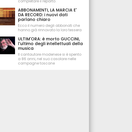
completare il reparto.
ABBONAMENTI, LA MARCIA E'
DA RECORD: i nuovi dati
parlano chiaro
Ecco il numero degli abbonati che
hanno già rinnovato la loro tessera
ULTIM'ORA: è morto GUCCINI,
l'ultimo degli intellettuali della
musica
Il cantautore modenese si è spento
a 86 anni, nel suo casolare nelle
campagne toscane