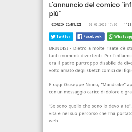
L'annuncio del comico "inf
più"
GIORGIO GIANNUZZI
09.05.2026 17:50
1163
Twitter
Facebook
Whatsap
BRINDISI - Dietro a molte risate c'è s
tanti momenti divertenti. Per l'influe
era il padre purtroppo disabile da div
volto amato degli sketch comici del figli
E oggi Giuseppe Ninno, “Mandrake” app
con un messaggio carico di dolore e gra
“Se sono quello che sono lo devo a te”,
vita e nel suo percorso che l'ha portato
web.