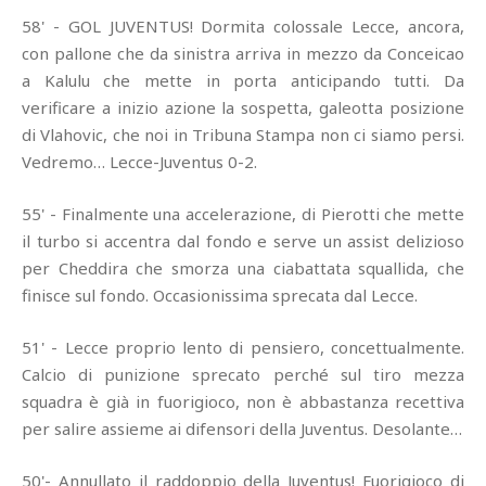
58' - GOL JUVENTUS! Dormita colossale Lecce, ancora,
con pallone che da sinistra arriva in mezzo da Conceicao
a Kalulu che mette in porta anticipando tutti. Da
verificare a inizio azione la sospetta, galeotta posizione
di Vlahovic, che noi in Tribuna Stampa non ci siamo persi.
Vedremo… Lecce-Juventus 0-2.
55' - Finalmente una accelerazione, di Pierotti che mette
il turbo si accentra dal fondo e serve un assist delizioso
per Cheddira che smorza una ciabattata squallida, che
finisce sul fondo. Occasionissima sprecata dal Lecce.
51' - Lecce proprio lento di pensiero, concettualmente.
Calcio di punizione sprecato perché sul tiro mezza
squadra è già in fuorigioco, non è abbastanza recettiva
per salire assieme ai difensori della Juventus. Desolante…
50'- Annullato il raddoppio della Juventus! Fuorigioco di