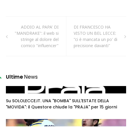
ADDIO AL PAPA' DI
DI FRANCESCO HA
"MANDRAKE": il web si
VISTO UN BEL LECCE:
stringe al dolore del
"ci è mancata un po' di
comico "influencer"
precisione davanti"
Ultime
News
Su SOLOLECCE.IT. UNA "BOMBA" SULL'ESTATE DELLA
"MOVIDA": il Questore chiude la "PRAJA" per 15 giorni