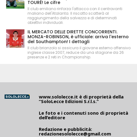
TOURÉ! Le cifre
Il club emiliano rinforza l'attacco con il centravanti
maliano dell'Atalanta. Il riscatto scatterà al
raggiungimento della salvezza e di determinati
obiettivi individuali.
IL MERCATO DELLE DIRETTE CONCORRENTI.
MONZA-ROBINSON, è ufficiale: arriva l'esterno
del Southampton! I dettagli
Il club brianzolo si assicura il giovane esterno offensivo
inglese classe 2007, reduce da una stagione da 26
presenze e 2 reti in Championship.
www.sololecce.it
è di proprietà della
“SoloLecce Edizioni S.r.l.s.”
Le foto e i contenuti sono di proprietà
dell’editore
Redazione e pubblicità:
redazionesololecce@gmail.com