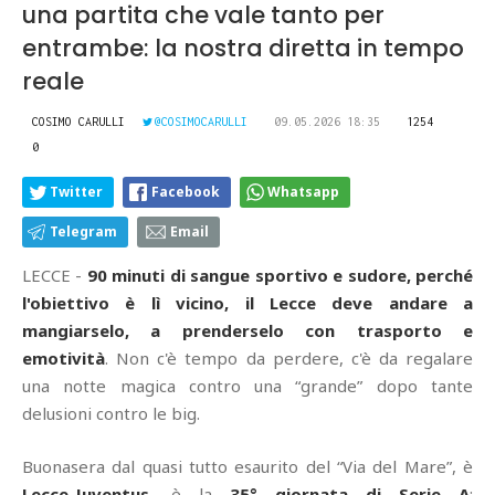
una partita che vale tanto per
entrambe: la nostra diretta in tempo
reale
COSIMO CARULLI
@COSIMOCARULLI
09.05.2026 18:35
1254
0
Twitter
Facebook
Whatsapp
Telegram
Email
LECCE -
90 minuti di sangue sportivo e sudore, perché
l'obiettivo è lì vicino, il Lecce deve andare a
mangiarselo, a prenderselo con trasporto e
emotività
. Non c'è tempo da perdere, c'è da regalare
una notte magica contro una “grande” dopo tante
delusioni contro le big.
Buonasera dal quasi tutto esaurito del “Via del Mare”, è
Lecce
-
Juventus
, è la
35° giornata di Serie A
: