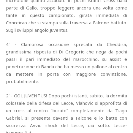
incredibile quanto accaduto in pochi istanti. Cross dalla
parte di Gallo, troppo leggero ancora una volta come
tante in questo campionato, girata immediata di
Conceicao che si stampa sulla traversa a Falcone battuto.
Sugli sviluppi angolo Juventus.
4' - Clamorosa occasione sprecata da Cheddira,
grandissima risposta di Di Gregorio che nega da pochi
passi il pari immediato del marocchino, su assist e
penetrazione di Banda che ha messo un pallone al centro
da mettere in porta con maggiore convinzione,
probabilmente.
2' - GOL JUVENTUS! Dopo pochi istanti, subito, la dormita
colossale della difesa del Lecce, Vlahovic si approfitta di
un cross al centro “bucato” completamente da Tiago
Gabriel, si presenta davanti a Falcone e lo batte con
sicurezza. Avvio shock del Lecce, già sotto. Lecce-
Juventus 0-1.