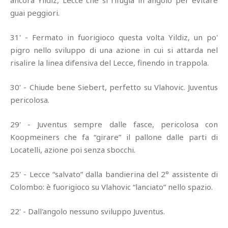
ancora Yildiz, Lecce che si rifugia in angolo per evitare
guai peggiori.
31' - Fermato in fuorigioco questa volta Yildiz, un po'
pigro nello sviluppo di una azione in cui si attarda nel
risalire la linea difensiva del Lecce, finendo in trappola.
30' - Chiude bene Siebert, perfetto su Vlahovic. Juventus
pericolosa.
29' - Juventus sempre dalle fasce, pericolosa con
Koopmeiners che fa “girare” il pallone dalle parti di
Locatelli, azione poi senza sbocchi.
25' - Lecce “salvato” dalla bandierina del 2° assistente di
Colombo: è fuorigioco su Vlahovic “lanciato” nello spazio.
22' - Dall'angolo nessuno sviluppo Juventus.