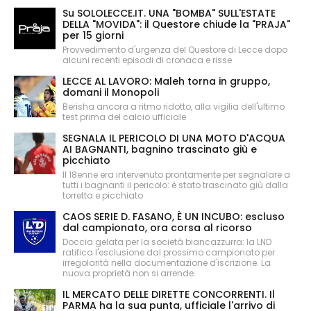
Su SOLOLECCE.IT. UNA "BOMBA" SULL'ESTATE
DELLA "MOVIDA": il Questore chiude la "PRAJA"
per 15 giorni
Provvedimento d'urgenza del Questore di Lecce dopo
alcuni recenti episodi di cronaca e risse
LECCE AL LAVORO: Maleh torna in gruppo,
domani il Monopoli
Berisha ancora a ritmo ridotto, alla vigilia dell'ultimo
test prima del calcio ufficiale
SEGNALA IL PERICOLO DI UNA MOTO D'ACQUA
AI BAGNANTI, bagnino trascinato giù e
picchiato
Il 18enne era intervenuto prontamente per segnalare a
tutti i bagnanti il pericolo: è stato trascinato giù dalla
torretta e picchiato
CAOS SERIE D. FASANO, È UN INCUBO: escluso
dal campionato, ora corsa al ricorso
Doccia gelata per la società biancazzurra: la LND
ratifica l'esclusione dal prossimo campionato per
irregolarità nella documentazione d'iscrizione. La
nuova proprietà non si arrende.
IL MERCATO DELLE DIRETTE CONCORRENTI. Il
PARMA ha la sua punta, ufficiale l'arrivo di