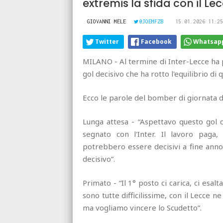
extremis la sfida con il Le
GIOVANNI MELE
@JOEMFZB
15.01.2026 11:25
Twitter
Facebook
Whatsap
MILANO - Al termine di Inter-Lecce ha p
gol decisivo che ha rotto l'equilibrio di
Ecco le parole del bomber di giornata de
Lunga attesa - “Aspettavo questo gol 
segnato con l'Inter. Il lavoro paga
potrebbero essere decisivi a fine anno 
decisivo”.
Primato - “Il 1° posto ci carica, ci esal
sono tutte difficilissime, con il Lecc
ma vogliamo vincere lo Scudetto”.