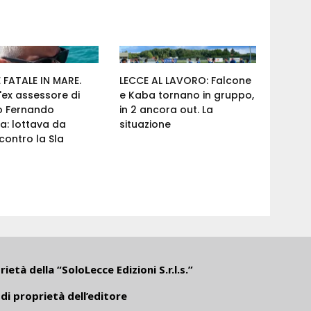
FATALE IN MARE.
LECCE AL LAVORO: Falcone
'ex assessore di
e Kaba tornano in gruppo,
o Fernando
in 2 ancora out. La
a: lottava da
situazione
ontro la Sla
ietà della “SoloLecce Edizioni S.r.l.s.”
di proprietà dell’editore