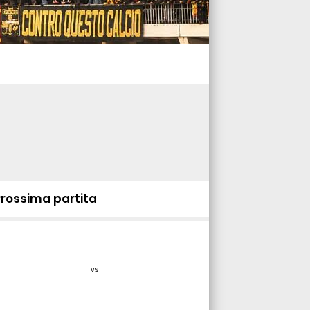
Prossima partita
vs