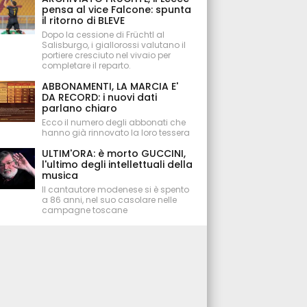
pensa al vice Falcone: spunta
il ritorno di BLEVE
Dopo la cessione di Früchtl al
Salisburgo, i giallorossi valutano il
portiere cresciuto nel vivaio per
completare il reparto.
ABBONAMENTI, LA MARCIA E'
DA RECORD: i nuovi dati
parlano chiaro
Ecco il numero degli abbonati che
hanno già rinnovato la loro tessera
ULTIM'ORA: è morto GUCCINI,
l'ultimo degli intellettuali della
musica
Il cantautore modenese si è spento
a 86 anni, nel suo casolare nelle
campagne toscane