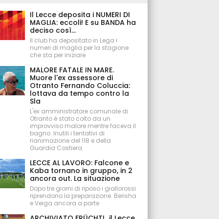
Il Lecce deposita i NUMERI DI
MAGLIA: eccoli! E su BANDA ha
deciso così...
Il club ha depositato in Lega i
numeri di maglia per la stagione
che sta per iniziare
MALORE FATALE IN MARE.
Muore l'ex assessore di
Otranto Fernando Coluccia:
lottava da tempo contro la
Sla
L'ex amministratore comunale di
Otranto è stato colto da un
improvviso malore mentre faceva il
bagno. Inutili i tentativi di
rianimazione del 118 e della
Guardia Costiera.
LECCE AL LAVORO: Falcone e
Kaba tornano in gruppo, in 2
ancora out. La situazione
Dopo tre giorni di riposo i giallorossi
riprendono la preparazione. Berisha
e Veiga ancora a parte
ARCHIVIATO FRÜCHTL, il Lecce