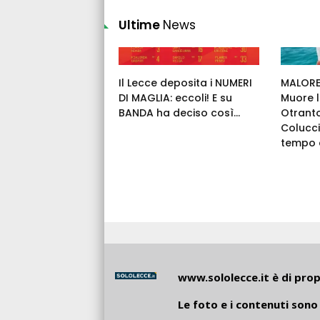
Ultime
News
Il Lecce deposita i NUMERI
MALORE 
DI MAGLIA: eccoli! E su
Muore l
BANDA ha deciso così...
Otrant
Colucci
tempo c
www.sololecce.it
è di propr
Le foto e i contenuti sono 