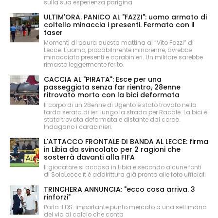
sulla sua esperienza parigina
ULTIM'ORA. PANICO AL "FAZZI": uomo armato di
coltello minaccia i presenti. Fermato con il
taser
Momenti di paura questa mattina al “Vito Fazzi” di
Lecce. L'uomo, probabilmente minorenne, avrebbe
minacciato presenti e carabinieri. Un militare sarebbe
rimasto leggermente ferito.
CACCIA AL "PIRATA": Esce per una
passeggiata senza far rientro, 28enne
ritrovato morto con la bici deformata
Il corpo di un 28enne di Ugento è stato trovato nella
tarda serata di ieri lungo la strada per Racale. La bici è
stata trovata deformata e distante dal corpo.
Indagano i carabinieri.
L'ATTACCO FRONTALE DI BANDA AL LECCE: firma
in Libia da svincolato per 2 ragioni che
sosterrà davanti alla FIFA
Il giocatore si accasa in Libia e secondo alcune fonti
di SoloLecce.it è addirittura già pronto alle foto ufficiali
TRINCHERA ANNUNCIA: "ecco cosa arriva. 3
rinforzi"
Parla il DS: importante punto mercato a una settimana
del via al calcio che conta