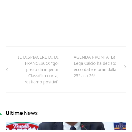
IL DISPIACERE DI DI
AGENDA PRONTA! La
FRANCESCO: "gol
Lega Calcio ha deciso:
preso da ingenui.
ecco date e orari dalla
Classifica corta,
25° alla 26°
restiamo positivi"
Ultime
News