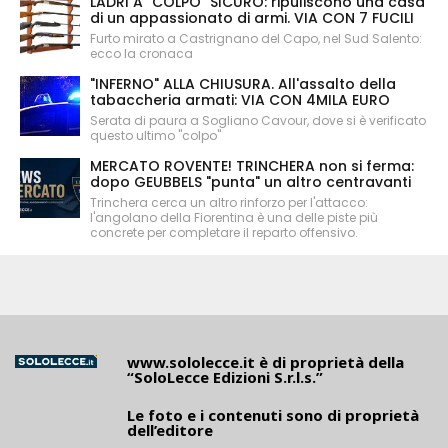
LADRI A "COLPO" SICURO: ripuliscono una casa
di un appassionato di armi. VIA CON 7 FUCILI
Furto mirato a Castrignano del Capo, nel Sud Salento:
ecco la cronaca
"INFERNO" ALLA CHIUSURA. All'assalto della
tabaccheria armati: VIA CON 4MILA EURO
Serata di paura a Sogliano Cavour, dove si è verificato
questo ultimo "colpo"
MERCATO ROVENTE! TRINCHERA non si ferma:
dopo GEUBBELS "punta" un altro centravanti
Trinchera cerca un altro rinforzo per l'attacco:
l'angolano della Fiorentina è una delle piste più
concrete per completare il reparto offensivo.
www.sololecce.it
è di proprietà della
“SoloLecce Edizioni S.r.l.s.”
Le foto e i contenuti sono di proprietà
dell’editore