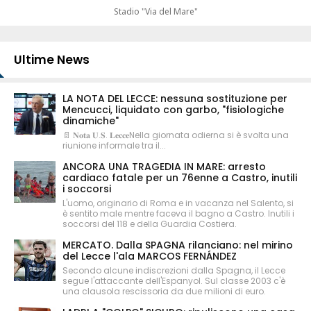
Stadio "Via del Mare"
Ultime News
LA NOTA DEL LECCE: nessuna sostituzione per
Mencucci, liquidato con garbo, "fisiologiche
dinamiche"
📄 𝐍𝐨𝐭𝐚 𝐔.𝐒. 𝐋𝐞𝐜𝐜𝐞Nella giornata odierna si è svolta una
riunione informale tra il...
ANCORA UNA TRAGEDIA IN MARE: arresto
cardiaco fatale per un 76enne a Castro, inutili
i soccorsi
L'uomo, originario di Roma e in vacanza nel Salento, si
è sentito male mentre faceva il bagno a Castro. Inutili i
soccorsi del 118 e della Guardia Costiera.
MERCATO. Dalla SPAGNA rilanciano: nel mirino
del Lecce l'ala MARCOS FERNÁNDEZ
Secondo alcune indiscrezioni dalla Spagna, il Lecce
segue l'attaccante dell'Espanyol. Sul classe 2003 c'è
una clausola rescissoria da due milioni di euro.