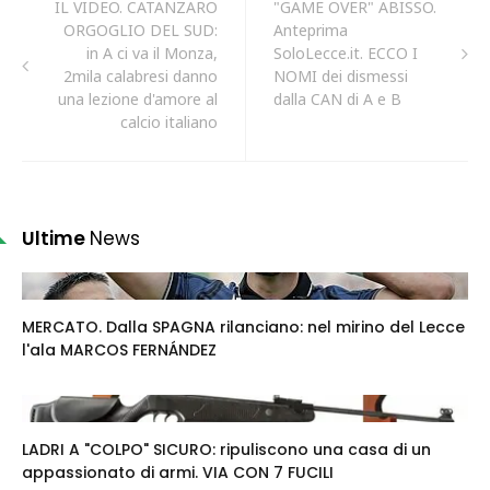
IL VIDEO. CATANZARO
"GAME OVER" ABISSO.
ORGOGLIO DEL SUD:
Anteprima
in A ci va il Monza,
SoloLecce.it. ECCO I
2mila calabresi danno
NOMI dei dismessi
una lezione d'amore al
dalla CAN di A e B
calcio italiano
Ultime
News
MERCATO. Dalla SPAGNA rilanciano: nel mirino del Lecce
l'ala MARCOS FERNÁNDEZ
LADRI A "COLPO" SICURO: ripuliscono una casa di un
appassionato di armi. VIA CON 7 FUCILI