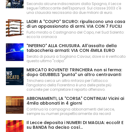
Secondo alcune indiscrezioni dalla Spagna, il Lecce
segue l'attaccante dell'Espanyol. Sul classe 2003 c'è
una clausola rescissoria da due milioni di euro.
LADRI A "COLPO" SICURO: ripuliscono una casa
di un appassionato di armi. VIA CON 7 FUCILI
Furto mirato a Castrignano del Capo, nel Sud Salento:
ecco la cronaca
"INFERNO" ALLA CHIUSURA. All'assalto della
tabaccheria armati: VIA CON 4MILA EURO
Serata di paura a Sogliano Cavour, dove si è verificato
questo ultimo "colpo"
MERCATO ROVENTE! TRINCHERA non si ferma:
dopo GEUBBELS "punta" un altro centravanti
Trinchera cerca un altro rinforzo per l'attacco:
l'angolano della Fiorentina è una delle piste più
concrete per completare il reparto offensivo.
ABBONAMENTI, LA "CORSA" CONTINUA! Vicini ai
4mila abbonati in 4 giorni
Continua la campagna abbonamenti del Lecce,
sempre su numeri prospetticamente da record
Il Lecce deposita i NUMERI DI MAGLIA: eccoli! E
su BANDA ha deciso così...