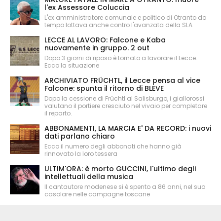
l'ex Assessore Coluccia
L'ex amministratore comunale e politico di Otranto da
tempo lottava anche contro l'avanzata della SLA
LECCE AL LAVORO: Falcone e Kaba
nuovamente in gruppo. 2 out
Dopo 3 giorni di riposo è tornato a lavorare il Lecce.
Ecco la situazione
ARCHIVIATO FRÜCHTL, il Lecce pensa al vice
Falcone: spunta il ritorno di BLEVE
Dopo la cessione di Früchtl al Salisburgo, i giallorossi
valutano il portiere cresciuto nel vivaio per completare
il reparto.
ABBONAMENTI, LA MARCIA E' DA RECORD: i nuovi
dati parlano chiaro
Ecco il numero degli abbonati che hanno già
rinnovato la loro tessera
ULTIM'ORA: è morto GUCCINI, l'ultimo degli
intellettuali della musica
Il cantautore modenese si è spento a 86 anni, nel suo
casolare nelle campagne toscane