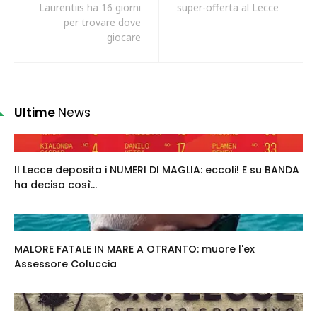
Laurentiis ha 16 giorni
super-offerta al Lecce
per trovare dove
giocare
Ultime
News
Il Lecce deposita i NUMERI DI MAGLIA: eccoli! E su BANDA
ha deciso così...
MALORE FATALE IN MARE A OTRANTO: muore l'ex
Assessore Coluccia