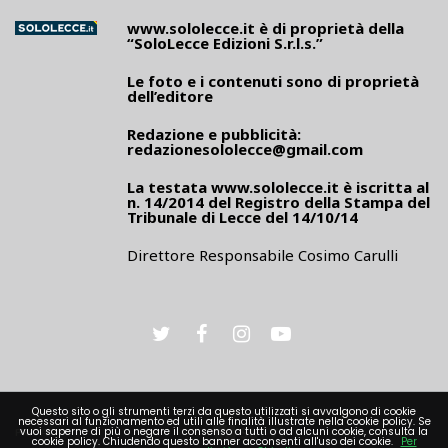
www.sololecce.it
è di proprietà della
“SoloLecce Edizioni S.r.l.s.”
Le foto e i contenuti sono di proprietà
dell’editore
Redazione e pubblicità:
redazionesololecce@gmail.com
La testata
www.sololecce.it
è iscritta al
n. 14/2014 del Registro della Stampa del
Tribunale di Lecce del 14/10/14
Direttore Responsabile Cosimo Carulli
Questo sito o gli strumenti terzi da questo utilizzati si avvalgono di cookie
necessari al funzionamento ed utili alle finalità illustrate nella cookie policy. Se
PRIVACY
vuoi saperne di più o negare il consenso a tutti o ad alcuni cookie, consulta la
cookie policy. Chiudendo questo banner acconsenti all'uso dei cookie.
Per