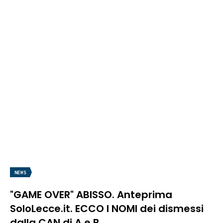
NEWS
"GAME OVER" ABISSO. Anteprima
SoloLecce.it. ECCO I NOMI dei dismessi
dalla CAN di A e B