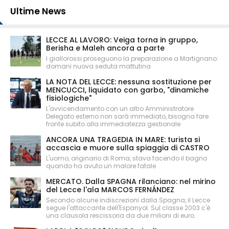
Ultime News
LECCE AL LAVORO: Veiga torna in gruppo,
Berisha e Maleh ancora a parte
I giallorossi proseguono la preparazione a Martignano:
domani nuova seduta mattutina
LA NOTA DEL LECCE: nessuna sostituzione per
MENCUCCI, liquidato con garbo, "dinamiche
fisiologiche"
L'avvicendamento con un altro Amministratore
Delegato esterno non sarà immediato, bisogna fare
fronte subito alla immediatezza gestionale
ANCORA UNA TRAGEDIA IN MARE: turista si
accascia e muore sulla spiaggia di CASTRO
L'uomo, originario di Roma, stava facendo il bagno
quando ha avuto un malore fatale
MERCATO. Dalla SPAGNA rilanciano: nel mirino
del Lecce l'ala MARCOS FERNÁNDEZ
Secondo alcune indiscrezioni dalla Spagna, il Lecce
segue l'attaccante dell'Espanyol. Sul classe 2003 c'è
una clausola rescissoria da due milioni di euro.