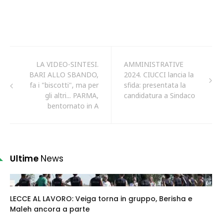
LA VIDEO-SINTESI.
AMMINISTRATIVE
BARI ALLO SBANDO,
2024. CIUCCI lancia la
fa i "biscotti", ma per
sfida: presentata la
gli altri... PARMA,
candidatura a Sindaco
bentornato in A
Ultime
News
LECCE AL LAVORO: Veiga torna in gruppo, Berisha e
Maleh ancora a parte