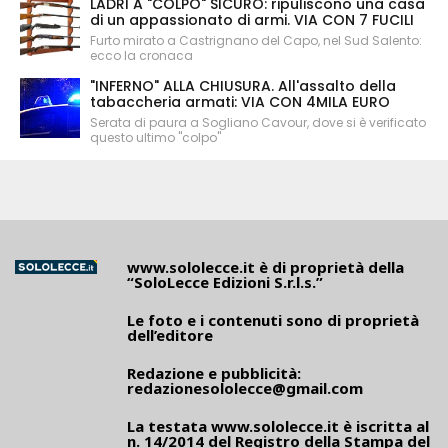
LADRI A "COLPO" SICURO: ripuliscono una casa
di un appassionato di armi. VIA CON 7 FUCILI
Furto mirato a Castrignano del Capo, nel Sud Salento:
ecco la cronaca
"INFERNO" ALLA CHIUSURA. All'assalto della
tabaccheria armati: VIA CON 4MILA EURO
Serata di paura a Sogliano Cavour, dove si è verificato
questo ultimo "colpo"
www.sololecce.it
è di proprietà della
“SoloLecce Edizioni S.r.l.s.”
Le foto e i contenuti sono di proprietà
dell’editore
Redazione e pubblicità:
redazionesololecce@gmail.com
La testata
www.sololecce.it
è iscritta al
n. 14/2014 del Registro della Stampa del