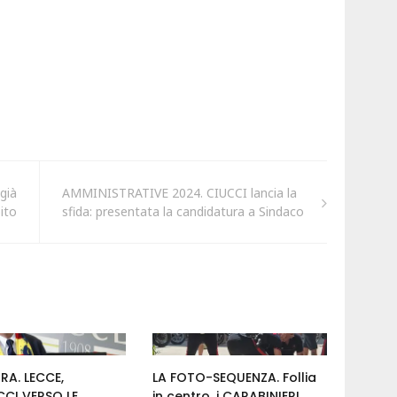
già
AMMINISTRATIVE 2024. CIUCCI lancia la
ito
sfida: presentata la candidatura a Sindaco
RA. LECCE,
LA FOTO-SEQUENZA. Follia
CI VERSO LE
in centro, i CARABINIERI