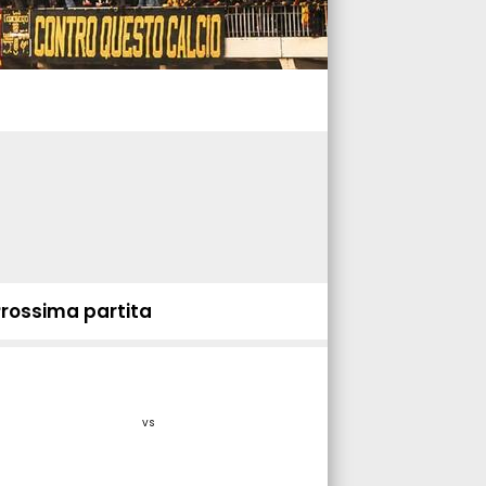
Prossima partita
vs