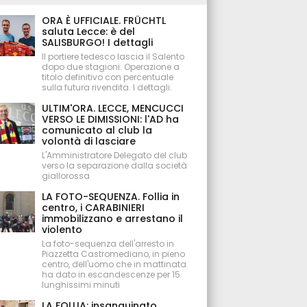
ORA È UFFICIALE. FRÜCHTL
saluta Lecce: è del
SALISBURGO! I dettagli
Il portiere tedesco lascia il Salento
dopo due stagioni. Operazione a
titolo definitivo con percentuale
sulla futura rivendita. I dettagli.
ULTIM'ORA. LECCE, MENCUCCI
VERSO LE DIMISSIONI: l'AD ha
comunicato al club la
volontà di lasciare
L'Amministratore Delegato del club
verso la separazione dalla società
giallorossa
LA FOTO-SEQUENZA. Follia in
centro, i CARABINIERI
immobilizzano e arrestano il
violento
La foto-sequenza dell'arresto in
Piazzetta Castromediano, in pieno
centro, dell'uomo che in mattinata
ha dato in escandescenze per 15
lunghissimi minuti
LA FOLLIA: insanguinato