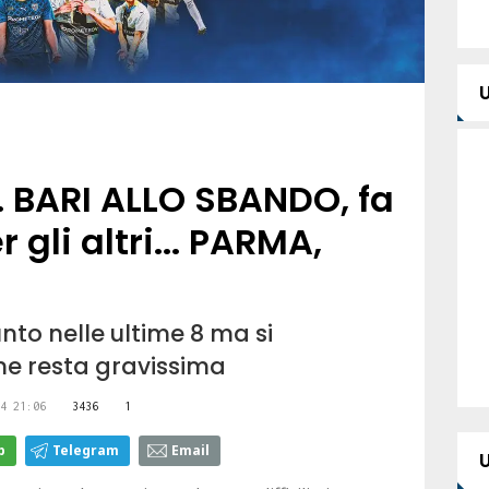
. BARI ALLO SBANDO, fa
r gli altri... PARMA,
unto nelle ultime 8 ma si
ne resta gravissima
4 21:06
3436
1
p
Telegram
Email