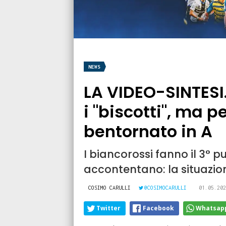
NEWS
LA VIDEO-SINTESI
i "biscotti", ma pe
bentornato in A
I biancorossi fanno il 3° p
accontentano: la situazio
COSIMO CARULLI
@COSIMOCARULLI
01.05.202
Twitter
Facebook
Whatsap