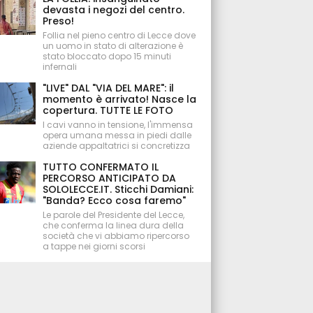
devasta i negozi del centro.
Preso!
Follia nel pieno centro di Lecce dove
un uomo in stato di alterazione è
stato bloccato dopo 15 minuti
infernali
"LIVE" DAL "VIA DEL MARE": il
momento è arrivato! Nasce la
copertura. TUTTE LE FOTO
I cavi vanno in tensione, l'immensa
opera umana messa in piedi dalle
aziende appaltatrici si concretizza
TUTTO CONFERMATO IL
PERCORSO ANTICIPATO DA
SOLOLECCE.IT. Sticchi Damiani:
"Banda? Ecco cosa faremo"
Le parole del Presidente del Lecce,
che conferma la linea dura della
società che vi abbiamo ripercorso
a tappe nei giorni scorsi