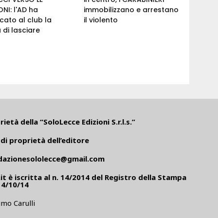
ONI: l'AD ha
immobilizzano e arrestano
ato al club la
il violento
 di lasciare
ietà della “SoloLecce Edizioni S.r.l.s.”
di proprietà dell’editore
dazionesololecce@gmail.com
it
è iscritta al n. 14/2014 del Registro della Stampa
14/10/14
mo Carulli