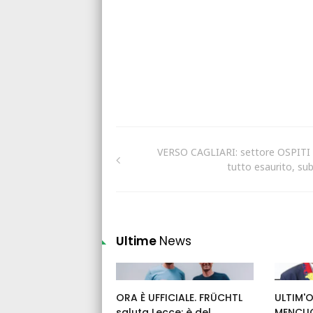
VERSO CAGLIARI: settore OSPITI 
tutto esaurito, sub
Ultime
News
ORA È UFFICIALE. FRÜCHTL
ULTIM'O
saluta Lecce: è del
MENCUC