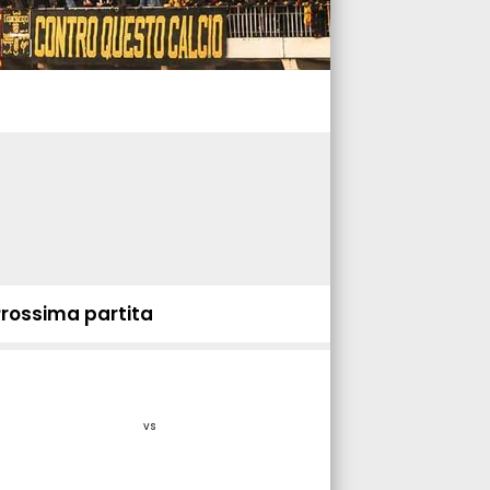
Prossima partita
vs