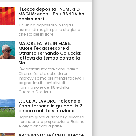
Il Lecce deposita i NUMERI DI
MAGLIA: eccoli! E su BANDA ha
deciso così...
Il club ha depositato in Lega i
numeri di maglia per la stagione
che sta per iniziare
MALORE FATALE IN MARE.
Muore l'ex assessore di
Otranto Fernando Coluccia:
lottava da tempo contro la
Sla
L'ex amministratore comunale di
Otranto è stato colto da un
improvviso malore mentre faceva il
bagno. Inutili i tentativi di
rianimazione del 118 e della
Guardia Costiera.
LECCE AL LAVORO: Falcone e
Kaba tornano in gruppo, in 2
ancora out. La situazione
Dopo tre giorni di riposo i giallorossi
riprendono la preparazione. Berisha
e Veiga ancora a parte
ARCHIVIATO FRÜCHTL, il Lecce