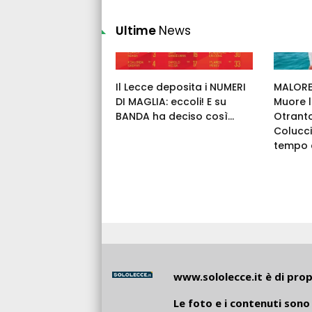
Ultime
News
Il Lecce deposita i NUMERI
MALORE 
DI MAGLIA: eccoli! E su
Muore l
BANDA ha deciso così...
Otrant
Colucci
tempo c
www.sololecce.it
è di propr
Le foto e i contenuti sono 