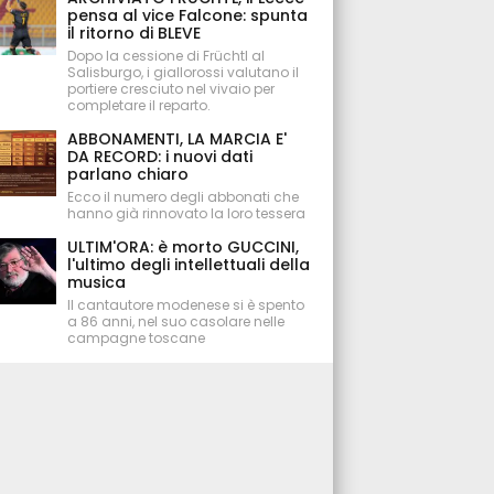
pensa al vice Falcone: spunta
il ritorno di BLEVE
Dopo la cessione di Früchtl al
Salisburgo, i giallorossi valutano il
portiere cresciuto nel vivaio per
completare il reparto.
ABBONAMENTI, LA MARCIA E'
DA RECORD: i nuovi dati
parlano chiaro
Ecco il numero degli abbonati che
hanno già rinnovato la loro tessera
ULTIM'ORA: è morto GUCCINI,
l'ultimo degli intellettuali della
musica
Il cantautore modenese si è spento
a 86 anni, nel suo casolare nelle
campagne toscane