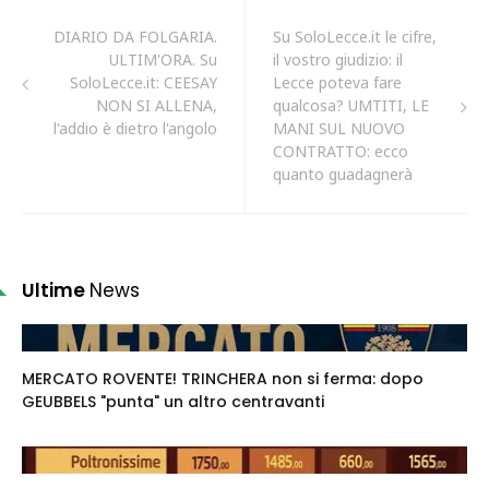
DIARIO DA FOLGARIA.
Su SoloLecce.it le cifre,
ULTIM'ORA. Su
il vostro giudizio: il
SoloLecce.it: CEESAY
Lecce poteva fare
NON SI ALLENA,
qualcosa? UMTITI, LE
l'addio è dietro l'angolo
MANI SUL NUOVO
CONTRATTO: ecco
quanto guadagnerà
Ultime
News
MERCATO ROVENTE! TRINCHERA non si ferma: dopo
GEUBBELS "punta" un altro centravanti