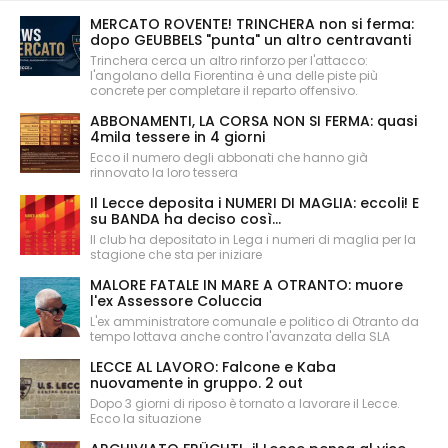
MERCATO ROVENTE! TRINCHERA non si ferma:
dopo GEUBBELS "punta" un altro centravanti
Trinchera cerca un altro rinforzo per l'attacco:
l'angolano della Fiorentina è una delle piste più
concrete per completare il reparto offensivo.
ABBONAMENTI, LA CORSA NON SI FERMA: quasi
4mila tessere in 4 giorni
Ecco il numero degli abbonati che hanno già
rinnovato la loro tessera
Il Lecce deposita i NUMERI DI MAGLIA: eccoli! E
su BANDA ha deciso così...
Il club ha depositato in Lega i numeri di maglia per la
stagione che sta per iniziare
MALORE FATALE IN MARE A OTRANTO: muore
l'ex Assessore Coluccia
L'ex amministratore comunale e politico di Otranto da
tempo lottava anche contro l'avanzata della SLA
LECCE AL LAVORO: Falcone e Kaba
nuovamente in gruppo. 2 out
Dopo 3 giorni di riposo è tornato a lavorare il Lecce.
Ecco la situazione