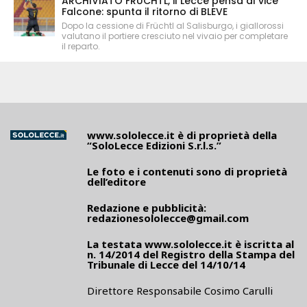
ARCHIVIATO FRÜCHTL, il Lecce pensa al vice
Falcone: spunta il ritorno di BLEVE
Dopo la cessione di Früchtl al Salisburgo, i giallorossi
valutano il portiere cresciuto nel vivaio per completare
il reparto.
www.sololecce.it
è di proprietà della
“SoloLecce Edizioni S.r.l.s.”
Le foto e i contenuti sono di proprietà
dell’editore
Redazione e pubblicità:
redazionesololecce@gmail.com
La testata
www.sololecce.it
è iscritta al
n. 14/2014 del Registro della Stampa del
Tribunale di Lecce del 14/10/14
Direttore Responsabile Cosimo Carulli