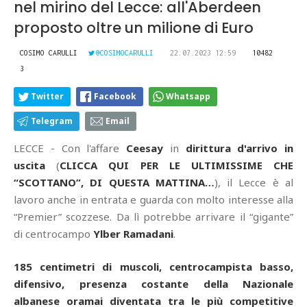
nel mirino del Lecce: all'Aberdeen
proposto oltre un milione di Euro
COSIMO CARULLI
@COSIMOCARULLI
22.07.2023 12:59
10482
3
Twitter
Facebook
Whatsapp
Telegram
Email
LECCE - Con l'affare
Ceesay
in
dirittura d'arrivo in
uscita
(
CLICCA QUI PER LE ULTIMISSIME CHE
“SCOTTANO”, DI QUESTA MATTINA…
), il Lecce è al
lavoro anche in entrata e guarda con molto interesse alla
“Premier” scozzese. Da lì potrebbe arrivare il “gigante”
di centrocampo
Ylber Ramadani
.
185 centimetri di muscoli, centrocampista basso,
difensivo, presenza costante della Nazionale
albanese oramai diventata tra le più competitive