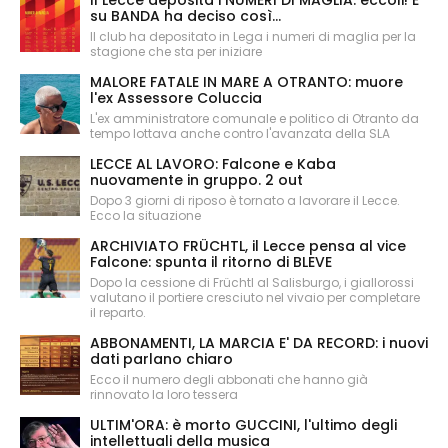
Il Lecce deposita i NUMERI DI MAGLIA: eccoli! E
su BANDA ha deciso così...
Il club ha depositato in Lega i numeri di maglia per la
stagione che sta per iniziare
MALORE FATALE IN MARE A OTRANTO: muore
l'ex Assessore Coluccia
L'ex amministratore comunale e politico di Otranto da
tempo lottava anche contro l'avanzata della SLA
LECCE AL LAVORO: Falcone e Kaba
nuovamente in gruppo. 2 out
Dopo 3 giorni di riposo è tornato a lavorare il Lecce.
Ecco la situazione
ARCHIVIATO FRÜCHTL, il Lecce pensa al vice
Falcone: spunta il ritorno di BLEVE
Dopo la cessione di Früchtl al Salisburgo, i giallorossi
valutano il portiere cresciuto nel vivaio per completare
il reparto.
ABBONAMENTI, LA MARCIA E' DA RECORD: i nuovi
dati parlano chiaro
Ecco il numero degli abbonati che hanno già
rinnovato la loro tessera
ULTIM'ORA: è morto GUCCINI, l'ultimo degli
intellettuali della musica