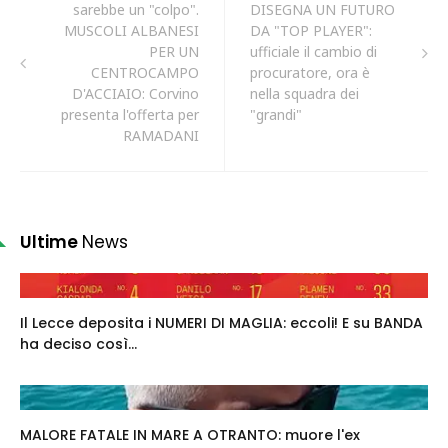
sarebbe un "colpo".
DISEGNA UN FUTURO
MUSCOLI ALBANESI
DA "TOP PLAYER":
PER UN
ufficiale il cambio di
CENTROCAMPO
procuratore, ora è
D'ACCIAIO: Corvino
nella squadra dei
presenta l'offerta per
"grandi"
RAMADANI
Ultime
News
Il Lecce deposita i NUMERI DI MAGLIA: eccoli! E su BANDA
ha deciso così...
MALORE FATALE IN MARE A OTRANTO: muore l'ex