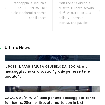
raddoppia la seduta e
"missione" Corvino è
ne RECUPERA TRE!
riuscita: il Lecce scivola
Solo Brighenti a rischio
al 7° MONTE INGAGGI
con il Lecce
della B. Parma e
Monza, che pazzie!
Ultime
News
IL POST. IL PARIS SALUTA GEUBBELS DAI SOCIAL, ma i
messaggi sono un disastro: "grazie per essertene
andato"...
CACCIA AL "PIRATA": Esce per una passeggiata senza
far rientro, 28enne ritrovato morto con la bici