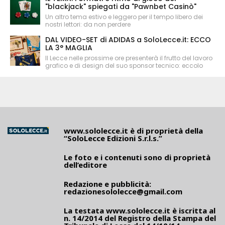
"blackjack" spiegati da "Pawnbet Casinò"
Un altro tema estivo e leggero per il tempo libero dei
nostri lettori: da non perdere
DAL VIDEO-SET di ADIDAS a SoloLecce.it: ECCO
LA 3° MAGLIA
Il Lecce nelle prossime ore presenterà il frutto del lavoro
grafico e di design del suo sponsor tecnico: eccolo
www.sololecce.it
è di proprietà della
“SoloLecce Edizioni S.r.l.s.”
Le foto e i contenuti sono di proprietà
dell’editore
Redazione e pubblicità:
redazionesololecce@gmail.com
La testata
www.sololecce.it
è iscritta al
n. 14/2014 del Registro della Stampa del