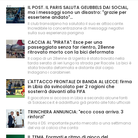
IL POST. IL PARIS SALUTA GEUBBELS DAI SOCIAL,
ma i messaggi sono un disastro: "grazie per
essertene andato"...
Il club transalpino ha salutato il suo ex attaccante.
Incredibile la concentrazione di messaggi negativi
sulla sua esperienza parigina
CACCIA AL "PIRATA": Esce per una
passeggiata senza far rientro, 28enne
ritrovato morto con la bici deformata
Il corpo di un 28enne di Ugento è stato trovato nella
tarda serata di ieri lungo la strada per Racale. La bici è
stata trovata deformata e distante dal corpo.
Indagano i carabinieri.
L'ATTACCO FRONTALE DI BANDA AL LECCE: firma
in Libia da svincolato per 2 ragioni che
sosterrà davanti alla FIFA
Il giocatore si accasa in Libia e secondo alcune fonti
di SoloLecce.it è addirittura già pronto alle foto ufficiali
TRINCHERA ANNUNCIA: "ecco cosa arriva. 3
rinforzi"
Parla il DS: importante punto mercato a una settimana
del via al calcio che conta
IL TEMA. Formati e ritmo di gioco del