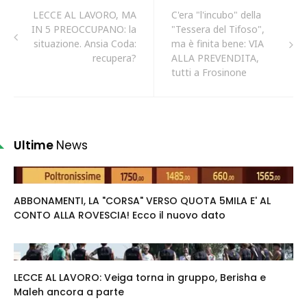
LECCE AL LAVORO, MA
C'era "l'incubo" della
IN 5 PREOCCUPANO: la
"Tessera del Tifoso",
situazione. Ansia Coda:
ma è finita bene: VIA
recupera?
ALLA PREVENDITA,
tutti a Frosinone
Ultime
News
ABBONAMENTI, LA "CORSA" VERSO QUOTA 5MILA E' AL
CONTO ALLA ROVESCIA! Ecco il nuovo dato
LECCE AL LAVORO: Veiga torna in gruppo, Berisha e
Maleh ancora a parte