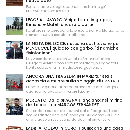
nuovo dato
Ecco il numero degli abbonati che hanno già
rinnovato la loro tessera
LECCE AL LAVORO: Veiga torna in gruppo,
Berisha e Maleh ancora a parte
I giallorossi proseguono la preparazione a Martignano:
domani nuova seduta mattutina
LA NOTA DEL LECCE: nessuna sostituzione per
MENCUCCI, liquidato con garbo, "dinamiche
fisiologiche"
L'avvicendamento con un altro Amministratore
Delegato esterno non sarà immediato, bisogna fare
fronte subito alla immediatezza gestionale
ANCORA UNA TRAGEDIA IN MARE: turista si
accascia e muore sulla spiaggia di CASTRO
L'uomo, originario di Roma, stava facendo il bagno
quando ha avuto un malore fatale
MERCATO. Dalla SPAGNA rilanciano: nel mirino
del Lecce l'ala MARCOS FERNÁNDEZ
Secondo alcune indiscrezioni dalla Spagna, il Lecce
segue l'attaccante dell'Espanyol. Sul classe 2003 c'è
una clausola rescissoria da due milioni di euro.
LADRI A "COLPO" SICURO: ripuliscono una casa