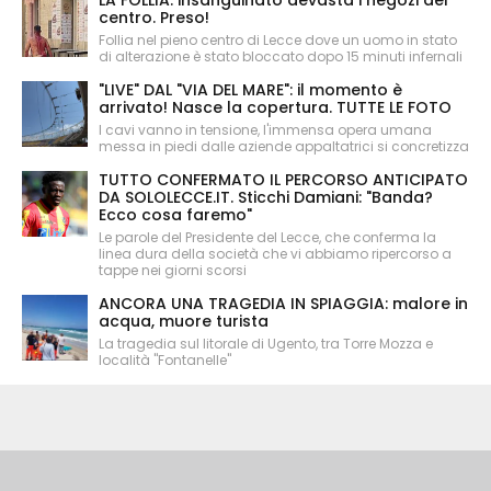
LA FOLLIA: insanguinato devasta i negozi del
centro. Preso!
Follia nel pieno centro di Lecce dove un uomo in stato
di alterazione è stato bloccato dopo 15 minuti infernali
"LIVE" DAL "VIA DEL MARE": il momento è
arrivato! Nasce la copertura. TUTTE LE FOTO
I cavi vanno in tensione, l'immensa opera umana
messa in piedi dalle aziende appaltatrici si concretizza
TUTTO CONFERMATO IL PERCORSO ANTICIPATO
DA SOLOLECCE.IT. Sticchi Damiani: "Banda?
Ecco cosa faremo"
Le parole del Presidente del Lecce, che conferma la
linea dura della società che vi abbiamo ripercorso a
tappe nei giorni scorsi
ANCORA UNA TRAGEDIA IN SPIAGGIA: malore in
acqua, muore turista
La tragedia sul litorale di Ugento, tra Torre Mozza e
località "Fontanelle"