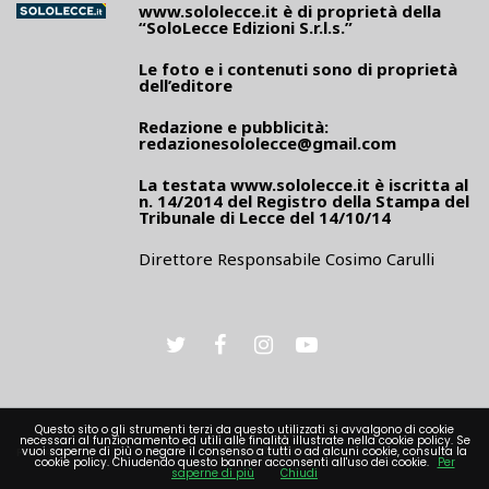
www.sololecce.it
è di proprietà della
“SoloLecce Edizioni S.r.l.s.”
Le foto e i contenuti sono di proprietà
dell’editore
Redazione e pubblicità:
redazionesololecce@gmail.com
La testata
www.sololecce.it
è iscritta al
n. 14/2014 del Registro della Stampa del
Tribunale di Lecce del 14/10/14
Direttore Responsabile Cosimo Carulli
Questo sito o gli strumenti terzi da questo utilizzati si avvalgono di cookie
necessari al funzionamento ed utili alle finalità illustrate nella cookie policy. Se
vuoi saperne di più o negare il consenso a tutti o ad alcuni cookie, consulta la
PRIVACY
cookie policy. Chiudendo questo banner acconsenti all'uso dei cookie.
Per
saperne di più
Chiudi