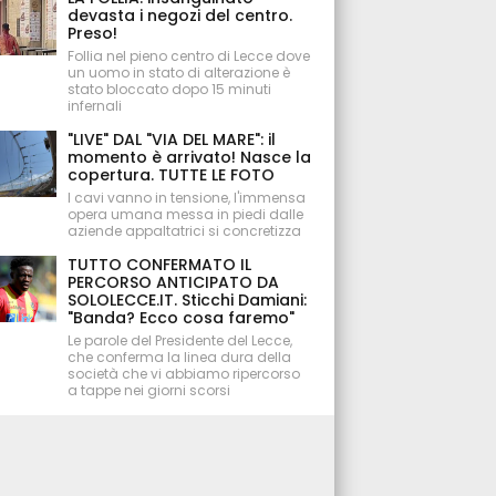
devasta i negozi del centro.
Preso!
Follia nel pieno centro di Lecce dove
un uomo in stato di alterazione è
stato bloccato dopo 15 minuti
infernali
"LIVE" DAL "VIA DEL MARE": il
momento è arrivato! Nasce la
copertura. TUTTE LE FOTO
I cavi vanno in tensione, l'immensa
opera umana messa in piedi dalle
aziende appaltatrici si concretizza
TUTTO CONFERMATO IL
PERCORSO ANTICIPATO DA
SOLOLECCE.IT. Sticchi Damiani:
"Banda? Ecco cosa faremo"
Le parole del Presidente del Lecce,
che conferma la linea dura della
società che vi abbiamo ripercorso
a tappe nei giorni scorsi