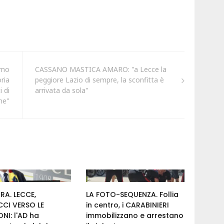
amo
CASSANO MASTICA AMARO: "a Lecce la
ria
peggiore Lazio di sempre, la sconfitta è
i di
arrivata da sola"
ne"
RA. LECCE,
LA FOTO-SEQUENZA. Follia
CI VERSO LE
in centro, i CARABINIERI
ONI: l'AD ha
immobilizzano e arrestano