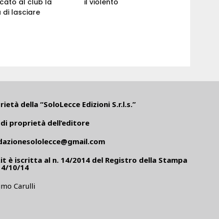
ato al club la
il violento
 di lasciare
ietà della “SoloLecce Edizioni S.r.l.s.”
di proprietà dell’editore
dazionesololecce@gmail.com
it
è iscritta al n. 14/2014 del Registro della Stampa
14/10/14
mo Carulli