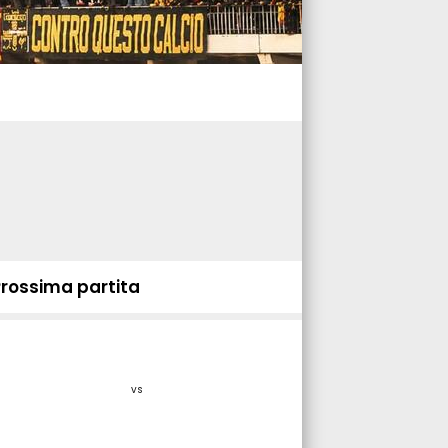
Prossima partita
vs