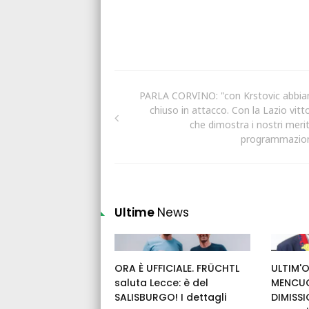
PARLA CORVINO: "con Krstovic abbi
chiuso in attacco. Con la Lazio vitto
che dimostra i nostri merit
programmazio
Ultime
News
ORA È UFFICIALE. FRÜCHTL
ULTIM'O
saluta Lecce: è del
MENCUC
SALISBURGO! I dettagli
DIMISSI