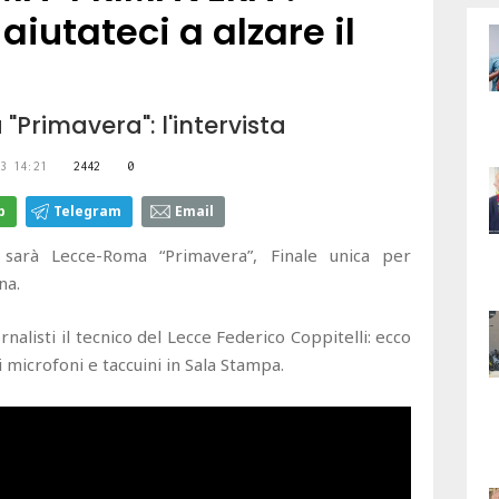
, aiutateci a alzare il
 "Primavera": l'intervista
3 14:21
2442
0
p
Telegram
Email
sarà Lecce-Roma “Primavera”, Finale unica per
na.
nalisti il tecnico del Lecce Federico Coppitelli: ecco
i microfoni e taccuini in Sala Stampa.