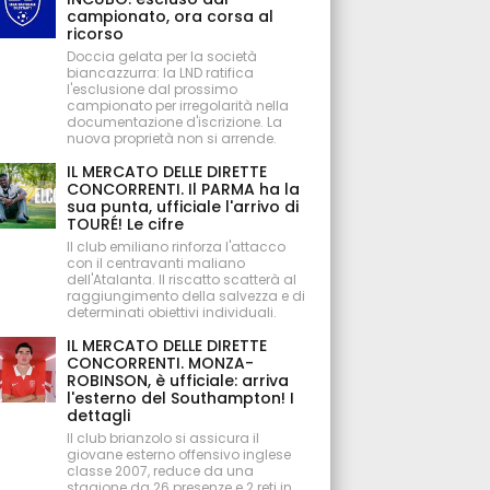
campionato, ora corsa al
ricorso
Doccia gelata per la società
biancazzurra: la LND ratifica
l'esclusione dal prossimo
campionato per irregolarità nella
documentazione d'iscrizione. La
nuova proprietà non si arrende.
IL MERCATO DELLE DIRETTE
CONCORRENTI. Il PARMA ha la
sua punta, ufficiale l'arrivo di
TOURÉ! Le cifre
Il club emiliano rinforza l'attacco
con il centravanti maliano
dell'Atalanta. Il riscatto scatterà al
raggiungimento della salvezza e di
determinati obiettivi individuali.
IL MERCATO DELLE DIRETTE
CONCORRENTI. MONZA-
ROBINSON, è ufficiale: arriva
l'esterno del Southampton! I
dettagli
Il club brianzolo si assicura il
giovane esterno offensivo inglese
classe 2007, reduce da una
stagione da 26 presenze e 2 reti in