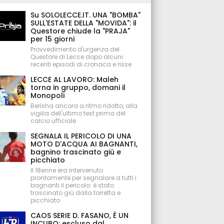
Su SOLOLECCE.IT. UNA "BOMBA"
SULL'ESTATE DELLA "MOVIDA": il
Questore chiude la "PRAJA"
per 15 giorni
Provvedimento d'urgenza del
Questore di Lecce dopo alcuni
recenti episodi di cronaca e risse
LECCE AL LAVORO: Maleh
torna in gruppo, domani il
Monopoli
Berisha ancora a ritmo ridotto, alla
vigilia dell'ultimo test prima del
calcio ufficiale
SEGNALA IL PERICOLO DI UNA
MOTO D'ACQUA AI BAGNANTI,
bagnino trascinato giù e
picchiato
Il 18enne era intervenuto
prontamente per segnalare a tutti i
bagnanti il pericolo: è stato
trascinato giù dalla torretta e
picchiato
CAOS SERIE D. FASANO, È UN
INCUBO: escluso dal