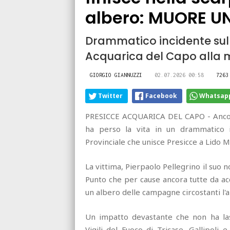
albero: MUORE U
Drammatico incidente sull
Acquarica del Capo alla m
GIORGIO GIANNUZZI
02.07.2026 00:58
7263
Twitter
Facebook
Whatsap
PRESICCE ACQUARICA DEL CAPO - Ancora
ha perso la vita in un drammatico i
Provinciale che unisce Presicce a Lido M
La vittima, Pierpaolo Pellegrino il suo 
Punto che per cause ancora tutte da acc
un albero delle campagne circostanti l'a
Un impatto devastante che non ha las
Vigili del Fuoco di Tricase, Gallipoli 