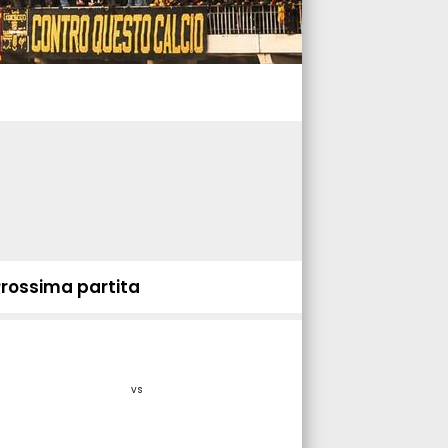
Prossima partita
vs