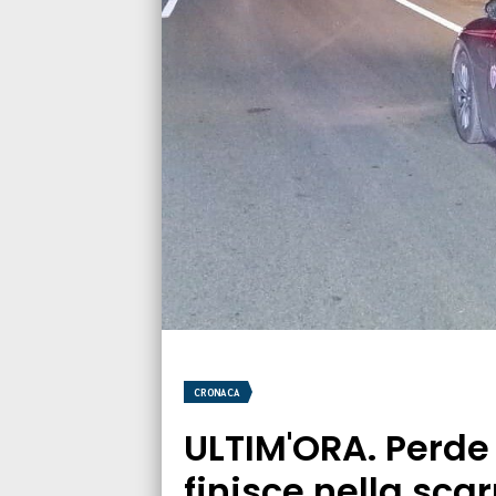
CRONACA
ULTIM'ORA. Perde i
finisce nella sca