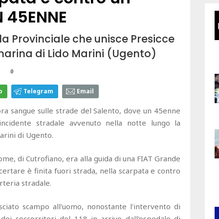
N 45ENNE
a Provinciale che unisce Presicce
arina di Lido Marini (Ugento)
0
p
Telegram
Email
 sangue sulle strade del Salento, dove un 45enne
ncidente stradale avvenuto nella notte lungo la
arini di Ugento.
nome, di Cutrofiano, era alla guida di una FIAT Grande
ertare è finita fuori strada, nella scarpata e contro
rteria stradale.
ciato scampo all'uomo, nonostante l'intervento di
e dei soccorritori del 118 in arrivo dall'ospedale di