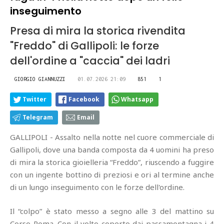
inseguimento
Presa di mira la storica rivendita
"Freddo" di Gallipoli: le forze
dell'ordine a "caccia" dei ladri
GIORGIO GIANNUZZI
01.07.2026 21:09
851
1
Twitter
Facebook
Whatsapp
Telegram
Email
GALLIPOLI - Assalto nella notte nel cuore commerciale di
Gallipoli, dove una banda composta da 4 uomini ha preso
di mira la storica gioielleria “Freddo”, riuscendo a fuggire
con un ingente bottino di preziosi e ori al termine anche
di un lungo inseguimento con le forze dell'ordine.
Il “colpo” è stato messo a segno alle 3 del mattino su
Corso Roma. Con il volto coperto dai passamontagna i 4