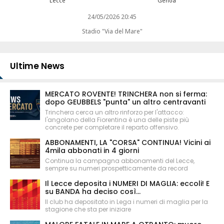
Lecce
Genoa
24/05/2026 20:45
Stadio "Via del Mare"
Ultime News
MERCATO ROVENTE! TRINCHERA non si ferma:
dopo GEUBBELS "punta" un altro centravanti
Trinchera cerca un altro rinforzo per l'attacco:
l'angolano della Fiorentina è una delle piste più
concrete per completare il reparto offensivo.
ABBONAMENTI, LA "CORSA" CONTINUA! Vicini ai
4mila abbonati in 4 giorni
Continua la campagna abbonamenti del Lecce,
sempre su numeri prospetticamente da record
Il Lecce deposita i NUMERI DI MAGLIA: eccoli! E
su BANDA ha deciso così...
Il club ha depositato in Lega i numeri di maglia per la
stagione che sta per iniziare