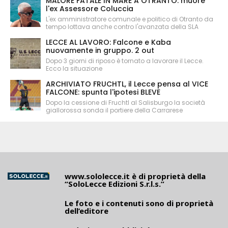
MALORE FATALE IN MARE A OTRANTO: muore
l'ex Assessore Coluccia
L'ex amministratore comunale e politico di Otranto da
tempo lottava anche contro l'avanzata della SLA
LECCE AL LAVORO: Falcone e Kaba
nuovamente in gruppo. 2 out
Dopo 3 giorni di riposo è tornato a lavorare il Lecce.
Ecco la situazione
ARCHIVIATO FRUCHTL, il Lecce pensa al VICE
FALCONE: spunta l'ipotesi BLEVE
Dopo la cessione di Fruchtl al Salisburgo la società
giallorossa sonda il portiere della Carrarese
www.sololecce.it
è di proprietà della
“SoloLecce Edizioni S.r.l.s.”
Le foto e i contenuti sono di proprietà
dell’editore