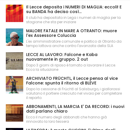
Il Lecce deposita i NUMERI DI MAGLIA: eccoli! E
su BANDA ha deciso così...
Il club ha depositato in Lega i numeri di maglia per la
stagione che sta per iniziare
MALORE FATALE IN MARE A OTRANTO: muore
l'ex Assessore Coluccia
L'ex amministratore comunale e politico di Otranto da
tempo lottava anche contro l'avanzata della SLA
LECCE AL LAVORO: Falcone e Kaba
nuovamente in gruppo. 2 out
Dopo 3 giorni di riposo è tornato a lavorare il Lecce.
Ecco la situazione
ARCHIVIATO FRÜCHTL, il Lecce pensa al vice
Falcone: spunta il ritorno di BLEVE
Dopo la cessione di Früchtl al Salisburgo, i giallorossi
valutano il portiere cresciuto nel vivaio per completare
il reparto.
ABBONAMENTI, LA MARCIA E' DA RECORD: i nuovi
dati parlano chiaro
Ecco il numero degli abbonati che hanno già
rinnovato la loro tessera