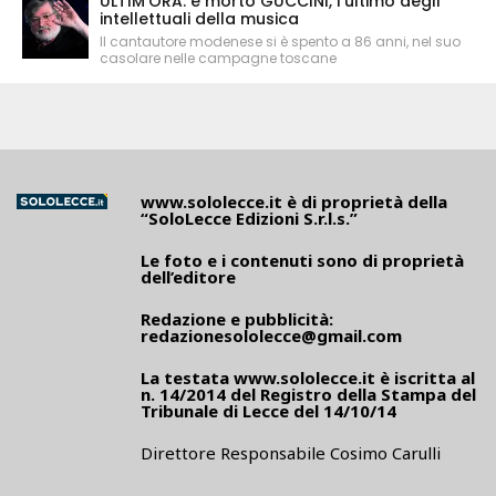
ULTIM'ORA: è morto GUCCINI, l'ultimo degli
intellettuali della musica
Il cantautore modenese si è spento a 86 anni, nel suo
casolare nelle campagne toscane
www.sololecce.it
è di proprietà della
“SoloLecce Edizioni S.r.l.s.”
Le foto e i contenuti sono di proprietà
dell’editore
Redazione e pubblicità:
redazionesololecce@gmail.com
La testata
www.sololecce.it
è iscritta al
n. 14/2014 del Registro della Stampa del
Tribunale di Lecce del 14/10/14
Direttore Responsabile Cosimo Carulli