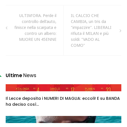
ULTIM'ORA. Perde il
IL CALCIO CHE
controllo dell'auto,
CAMBIA, un tris da
finisce nella scarpata e
"impazzire". LIBERALI
contro un albero:
rifiuta il MILAN e più
MUORE UN 45ENNE
soldi: "VADO AL
COMO"
Ultime
News
Il Lecce deposita i NUMERI DI MAGLIA: eccoli! E su BANDA
ha deciso così...