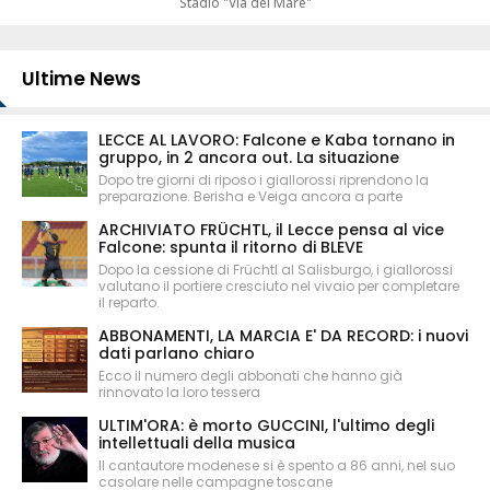
Stadio "Via del Mare"
Ultime News
LECCE AL LAVORO: Falcone e Kaba tornano in
gruppo, in 2 ancora out. La situazione
Dopo tre giorni di riposo i giallorossi riprendono la
preparazione. Berisha e Veiga ancora a parte
ARCHIVIATO FRÜCHTL, il Lecce pensa al vice
Falcone: spunta il ritorno di BLEVE
Dopo la cessione di Früchtl al Salisburgo, i giallorossi
valutano il portiere cresciuto nel vivaio per completare
il reparto.
ABBONAMENTI, LA MARCIA E' DA RECORD: i nuovi
dati parlano chiaro
Ecco il numero degli abbonati che hanno già
rinnovato la loro tessera
ULTIM'ORA: è morto GUCCINI, l'ultimo degli
intellettuali della musica
Il cantautore modenese si è spento a 86 anni, nel suo
casolare nelle campagne toscane