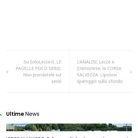
Su SoloLecce.it. LE
L'ANALISI. Lecce e
PAGELLE POCO SERIE.
Cremonese, la CORSA
Non prendetele sul
SALVEZZA. L'ipotesi
serio
spareggio sullo sfondo
Ultime
News