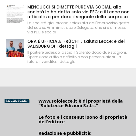
MENCUCCI SI DIMETTE PURE VIA SOCIAL, alla
società lo ha detto solo via PEC: e il Lecce non
ufficializza per dare il segnale della sorpresa
La società giallorossa spiazzata dall'improvviso gesto
del suo ex Amministratore Delegato: che si è dimesso
via PEC e social
ORA È UFFICIALE. FRÜCHTL saluta Lecce: è del
SALISBURGO! I dettagli
Il portiere tedesco lascia il Salento dopo due stagioni.
Operazione a titolo definitivo con percentuale sulla
futura rivendita. I dettagli.
www.sololecce.it
è di proprietà della
“SoloLecce Edizioni S.r.l.s.”
Le foto e i contenuti sono di proprietà
dell’editore
Redazione e pubblicità: