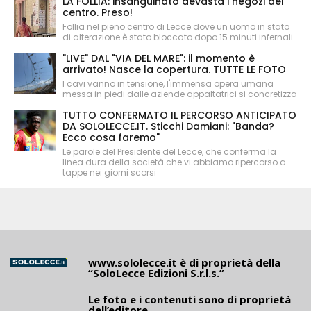
LA FOLLIA: insanguinato devasta i negozi del
centro. Preso!
Follia nel pieno centro di Lecce dove un uomo in stato
di alterazione è stato bloccato dopo 15 minuti infernali
"LIVE" DAL "VIA DEL MARE": il momento è
arrivato! Nasce la copertura. TUTTE LE FOTO
I cavi vanno in tensione, l'immensa opera umana
messa in piedi dalle aziende appaltatrici si concretizza
TUTTO CONFERMATO IL PERCORSO ANTICIPATO
DA SOLOLECCE.IT. Sticchi Damiani: "Banda?
Ecco cosa faremo"
Le parole del Presidente del Lecce, che conferma la
linea dura della società che vi abbiamo ripercorso a
tappe nei giorni scorsi
www.sololecce.it
è di proprietà della
“SoloLecce Edizioni S.r.l.s.”
Le foto e i contenuti sono di proprietà
dell’editore