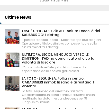
Stadio "Via del Mare"
Ultime News
ORA È UFFICIALE. FRÜCHTL saluta Lecce: è del
SALISBURGO! I dettagli
Il portiere tedesco lascia il Salento dopo due stagioni.
Operazione a titolo definitivo con percentuale sulla
futura rivendita. I dettagli.
ULTIM'ORA. LECCE, MENCUCCI VERSO LE
DIMISSIONI: l'AD ha comunicato al club la
volontà di lasciare
L'Amministratore Delegato del club verso la
separazione dalla società giallorossa
LA FOTO-SEQUENZA. Follia in centro, i
CARABINIERI immobilizzano e arrestano il
violento
La foto-sequenza dell'arresto in Piazzetta
Castromediano, in pieno centro, dell'uomo che in
mattinata ha dato in escandescenze per 15
lunghissimi minuti