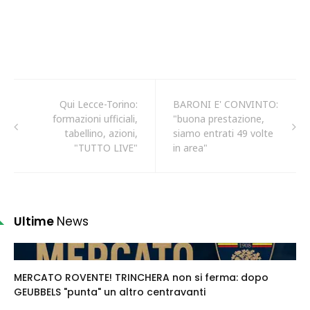
Qui Lecce-Torino:
BARONI E' CONVINTO:
formazioni ufficiali,
"buona prestazione,
tabellino, azioni,
siamo entrati 49 volte
"TUTTO LIVE"
in area"
Ultime
News
MERCATO ROVENTE! TRINCHERA non si ferma: dopo
GEUBBELS "punta" un altro centravanti