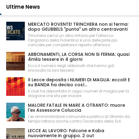
Ultime News
MERCATO ROVENTE! TRINCHERA non si ferma:
dopo GEUBBELS "punta" un altro centravanti
Trinchera cerca un altro rinforzo per l'attacco:
l'angolano della Fiorentina è una delle piste più
concrete per completare il reparto offensivo.
ABBONAMENTI, LA CORSA NON SI FERMA: quasi
4mila tessere in 4 giorni
Ecco il numero degli abbonati che hanno già
rinnovato la loro tessera
Il Lecce deposita i NUMERI DI MAGLIA: eccoli! E
su BANDA ha deciso così...
Il club ha depositato in Lega i numeri di maglia per la
stagione che sta per iniziare
MALORE FATALE IN MARE A OTRANTO: muore
l'ex Assessore Coluccia
L'ex amministratore comunale e politico di Otranto da
tempo lottava anche contro l'avanzata della SLA
LECCE AL LAVORO: Falcone e Kaba
nuovamente in gruppo. 2 out