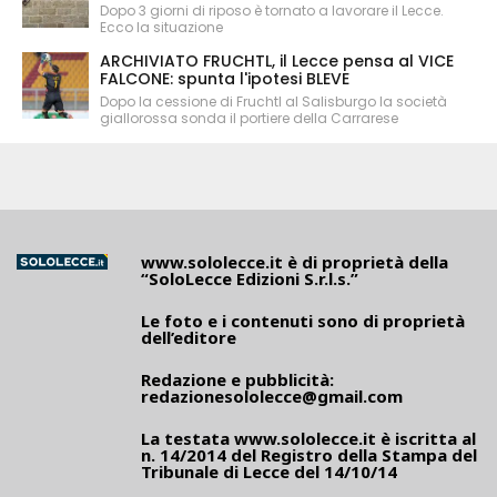
Dopo 3 giorni di riposo è tornato a lavorare il Lecce.
Ecco la situazione
ARCHIVIATO FRUCHTL, il Lecce pensa al VICE
FALCONE: spunta l'ipotesi BLEVE
Dopo la cessione di Fruchtl al Salisburgo la società
giallorossa sonda il portiere della Carrarese
www.sololecce.it
è di proprietà della
“SoloLecce Edizioni S.r.l.s.”
Le foto e i contenuti sono di proprietà
dell’editore
Redazione e pubblicità:
redazionesololecce@gmail.com
La testata
www.sololecce.it
è iscritta al
n. 14/2014 del Registro della Stampa del
Tribunale di Lecce del 14/10/14