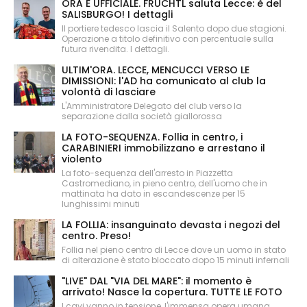
ORA È UFFICIALE. FRÜCHTL saluta Lecce: è del
SALISBURGO! I dettagli
Il portiere tedesco lascia il Salento dopo due stagioni.
Operazione a titolo definitivo con percentuale sulla
futura rivendita. I dettagli.
ULTIM'ORA. LECCE, MENCUCCI VERSO LE
DIMISSIONI: l'AD ha comunicato al club la
volontà di lasciare
L'Amministratore Delegato del club verso la
separazione dalla società giallorossa
LA FOTO-SEQUENZA. Follia in centro, i
CARABINIERI immobilizzano e arrestano il
violento
La foto-sequenza dell'arresto in Piazzetta
Castromediano, in pieno centro, dell'uomo che in
mattinata ha dato in escandescenze per 15
lunghissimi minuti
LA FOLLIA: insanguinato devasta i negozi del
centro. Preso!
Follia nel pieno centro di Lecce dove un uomo in stato
di alterazione è stato bloccato dopo 15 minuti infernali
"LIVE" DAL "VIA DEL MARE": il momento è
arrivato! Nasce la copertura. TUTTE LE FOTO
I cavi vanno in tensione, l'immensa opera umana