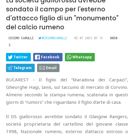
La società giallorossa avrebbe
sondato il campo per l'esterno
d'attacco figlio di un "monumento"
del calcio rumeno
COSIMO CARULLI
@COSIMOCARULLI
02.07.2023 07:15
8650
2
Twitter
Facebook
Whatsapp
Telegram
Email
BUCAREST - Il figlio del “Maradona dei Carpazi”,
Gheorghe Hagi, Ianis, sul taccuino di mercato di Corvino.
Almeno secondo la stampa rumena, scatenata in questi
giorni di “rumors” che riguardano il figlio d'arte di casa.
Il DS giallorosso avrebbe sondato il Glasgow Rangers,
società proprietaria del cartellino del giovane classe
1998, Nazionale rumeno, esterno d'attacco estroso o