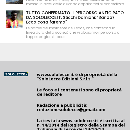
messa in piedi dalle aziende appaltatrici si concretizza
TUTTO CONFERMATO IL PERCORSO ANTICIPATO
DA SOLOLECCE.IT. Sticchi Damiani: "Banda?
Ecco cosa faremo"
Le parole del Presidente del Lecce, che conferma la
linea dura della società che vi abbiamo ripercorso a
tappe nei giorni scorsi
www.sololecce.it
è di proprietà della
“SoloLecce Edizioni S.r.l.s.”
Le foto e i contenuti sono di proprietà
dell’editore
Redazione e pubblicità:
redazionesololecce@gmail.com
La testata
www.sololecce.it
è iscritta al
n. 14/2014 del Registro della Stampa del
Tribunale di Lecce del 14/10/14