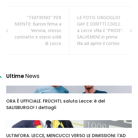
"TEATRINO" PER
LE FOTO. ORGOGLIO
NIENTE: Baroni firma a
GAY E DIRITTI CIVILI:
Verona, stesso
a Lecce sfila il "PRIDE".
contratto e stessi soldi
SALVEMINI in prima
di Lecce
fila ad aprire il corteo
Ultime
News
ORA È UFFICIALE. FRÜCHTL saluta Lecce: è del
SALISBURGO! I dettagli
ULTIM'ORA. LECCE, MENCUCCI VERSO LE DIMISSIONI: l'AD