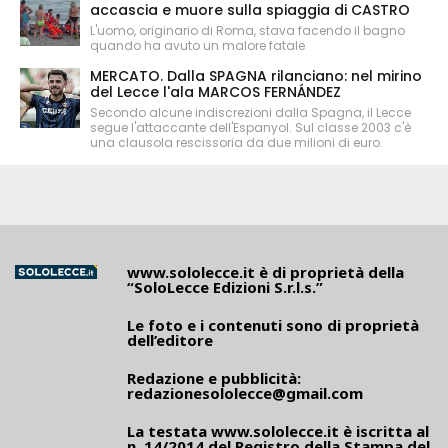
accascia e muore sulla spiaggia di CASTRO
L'uomo, originario di Roma, stava facendo il bagno
quando ha avuto un malore fatale
MERCATO. Dalla SPAGNA rilanciano: nel mirino
del Lecce l'ala MARCOS FERNÁNDEZ
Secondo alcune indiscrezioni dalla Spagna, il Lecce
segue l'attaccante dell'Espanyol. Sul classe 2003 c'è
una clausola rescissoria da due milioni di euro.
www.sololecce.it
è di proprietà della
“SoloLecce Edizioni S.r.l.s.”
Le foto e i contenuti sono di proprietà
dell’editore
Redazione e pubblicità:
redazionesololecce@gmail.com
La testata
www.sololecce.it
è iscritta al
n. 14/2014 del Registro della Stampa del