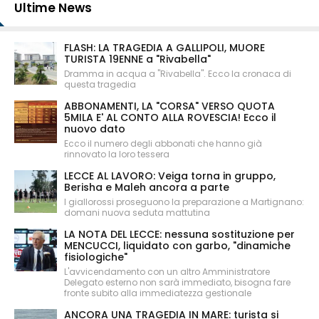
Ultime News
FLASH: LA TRAGEDIA A GALLIPOLI, MUORE
TURISTA 19ENNE a "Rivabella"
Dramma in acqua a "Rivabella". Ecco la cronaca di
questa tragedia
ABBONAMENTI, LA "CORSA" VERSO QUOTA
5MILA E' AL CONTO ALLA ROVESCIA! Ecco il
nuovo dato
Ecco il numero degli abbonati che hanno già
rinnovato la loro tessera
LECCE AL LAVORO: Veiga torna in gruppo,
Berisha e Maleh ancora a parte
I giallorossi proseguono la preparazione a Martignano:
domani nuova seduta mattutina
LA NOTA DEL LECCE: nessuna sostituzione per
MENCUCCI, liquidato con garbo, "dinamiche
fisiologiche"
L'avvicendamento con un altro Amministratore
Delegato esterno non sarà immediato, bisogna fare
fronte subito alla immediatezza gestionale
ANCORA UNA TRAGEDIA IN MARE: turista si