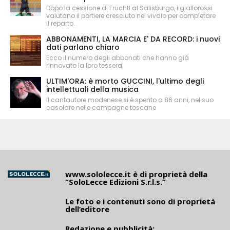
Dopo la cessione di Früchtl al Salisburgo, i giallorossi
valutano il portiere cresciuto nel vivaio per completare
il reparto.
ABBONAMENTI, LA MARCIA E' DA RECORD: i nuovi
dati parlano chiaro
Ecco il numero degli abbonati che hanno già
rinnovato la loro tessera
ULTIM'ORA: è morto GUCCINI, l'ultimo degli
intellettuali della musica
Il cantautore modenese si è spento a 86 anni, nel suo
casolare nelle campagne toscane
www.sololecce.it
è di proprietà della
“SoloLecce Edizioni S.r.l.s.”
Le foto e i contenuti sono di proprietà
dell’editore
Redazione e pubblicità: