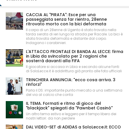
CACCIA AL "PIRATA": Esce per una
passeggiata senza far rientro, 28enne
ritrovato morto con la bici deformata
Il corpo di un 28enne di Ugento è stato trovato nella
tarda serata di ieri lungo la strada per Racale. La bici è
stata trovata deformata e distante dal corpo.
Indagano i carabinieri.
L'ATTACCO FRONTALE DI BANDA AL LECCE: firma
in Libia da svincolato per 2 ragioni che
sosterrà davanti alla FIFA
Il giocatore si accasa in Libia e secondo alcune fonti
di SoloLecce.it è addirittura già pronto alle foto ufficiali
TRINCHERA ANNUNCIA: "ecco cosa arriva. 3
rinforzi"
Parla il DS: importante punto mercato a una settimana
del via al calcio che conta
IL TEMA. Formati e ritmo di gioco del
"blackjack" spiegati da "Pawnbet Casinò"
Un altro tema estivo e leggero per il tempo libero dei
nostri lettori: da non perdere
DAL VIDEO-SET di ADIDAS a SoloLecce.it: ECCO