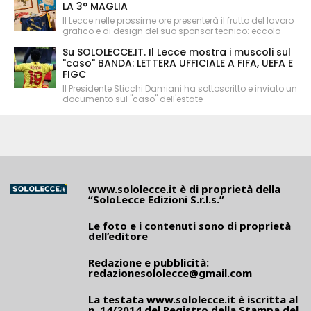
LA 3° MAGLIA
Il Lecce nelle prossime ore presenterà il frutto del lavoro
grafico e di design del suo sponsor tecnico: eccolo
Su SOLOLECCE.IT. Il Lecce mostra i muscoli sul
"caso" BANDA: LETTERA UFFICIALE A FIFA, UEFA E
FIGC
Il Presidente Sticchi Damiani ha sottoscritto e inviato un
documento sul "caso" dell'estate
www.sololecce.it
è di proprietà della
“SoloLecce Edizioni S.r.l.s.”
Le foto e i contenuti sono di proprietà
dell’editore
Redazione e pubblicità:
redazionesololecce@gmail.com
La testata
www.sololecce.it
è iscritta al
n. 14/2014 del Registro della Stampa del