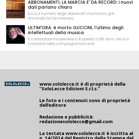
ABBONAMENTI, LA MARCIA E' DA RECORD: i nuovi
dati parlano chiaro
Ecco il numero degli abbonati che hanno già
rinnovato la loro tessera
ULTIM'ORA: è morto GUCCINI, l'ultimo degli
intellettuali della musica
Il cantautore modenese si è spento a 86 anni, nel suo
casolare nelle campagne toscane
www.sololecce.it
è di proprietà della
“SoloLecce Edizioni S.r.l.s.”
Le foto e i contenuti sono di proprietà
dell’editore
Redazione e pubblicità:
redazionesololecce@gmail.com
La testata
www.sololecce.it
è iscritta al
n. 14/2014 del Registro della Stampa del