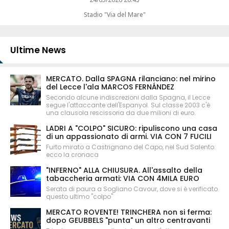
Stadio "Via del Mare"
Ultime News
MERCATO. Dalla SPAGNA rilanciano: nel mirino
del Lecce l'ala MARCOS FERNÁNDEZ
Secondo alcune indiscrezioni dalla Spagna, il Lecce
segue l'attaccante dell'Espanyol. Sul classe 2003 c'è
una clausola rescissoria da due milioni di euro.
LADRI A "COLPO" SICURO: ripuliscono una casa
di un appassionato di armi. VIA CON 7 FUCILI
Furto mirato a Castrignano del Capo, nel Sud Salento:
ecco la cronaca
"INFERNO" ALLA CHIUSURA. All'assalto della
tabaccheria armati: VIA CON 4MILA EURO
Serata di paura a Sogliano Cavour, dove si è verificato
questo ultimo "colpo"
MERCATO ROVENTE! TRINCHERA non si ferma:
dopo GEUBBELS "punta" un altro centravanti