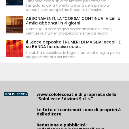
Trinchera cerca un altro rinforzo per l'attacco:
l'angolano della Fiorentina è una delle piste più
concrete per completare il reparto offensivo.
ABBONAMENTI, LA "CORSA" CONTINUA! Vicini ai
4mila abbonati in 4 giorni
Continua la campagna abbonamenti del Lecce,
sempre su numeri prospetticamente da record
Il Lecce deposita i NUMERI DI MAGLIA: eccoli! E
su BANDA ha deciso così...
Il club ha depositato in Lega i numeri di maglia per la
stagione che sta per iniziare
www.sololecce.it
è di proprietà della
“SoloLecce Edizioni S.r.l.s.”
Le foto e i contenuti sono di proprietà
dell’editore
Redazione e pubblicità: