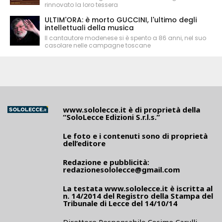
rinnovato la loro tessera
ULTIM'ORA: è morto GUCCINI, l'ultimo degli
intellettuali della musica
Il cantautore modenese si è spento a 86 anni, nel suo
casolare nelle campagne toscane
www.sololecce.it
è di proprietà della
“SoloLecce Edizioni S.r.l.s.”
Le foto e i contenuti sono di proprietà
dell’editore
Redazione e pubblicità:
redazionesololecce@gmail.com
La testata
www.sololecce.it
è iscritta al
n. 14/2014 del Registro della Stampa del
Tribunale di Lecce del 14/10/14