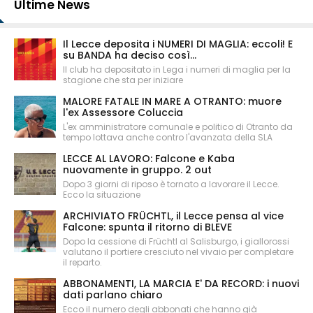
Ultime News
Il Lecce deposita i NUMERI DI MAGLIA: eccoli! E
su BANDA ha deciso così...
Il club ha depositato in Lega i numeri di maglia per la
stagione che sta per iniziare
MALORE FATALE IN MARE A OTRANTO: muore
l'ex Assessore Coluccia
L'ex amministratore comunale e politico di Otranto da
tempo lottava anche contro l'avanzata della SLA
LECCE AL LAVORO: Falcone e Kaba
nuovamente in gruppo. 2 out
Dopo 3 giorni di riposo è tornato a lavorare il Lecce.
Ecco la situazione
ARCHIVIATO FRÜCHTL, il Lecce pensa al vice
Falcone: spunta il ritorno di BLEVE
Dopo la cessione di Früchtl al Salisburgo, i giallorossi
valutano il portiere cresciuto nel vivaio per completare
il reparto.
ABBONAMENTI, LA MARCIA E' DA RECORD: i nuovi
dati parlano chiaro
Ecco il numero degli abbonati che hanno già