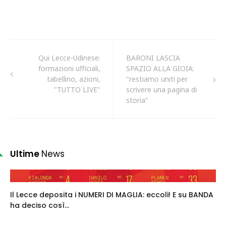
Qui Lecce-Udinese:
BARONI LASCIA
formazioni ufficiali,
SPAZIO ALLA GIOIA:
tabellino, azioni,
"restiamo uniti per
"TUTTO LIVE"
scrivere una pagina di
storia"
Ultime
News
Il Lecce deposita i NUMERI DI MAGLIA: eccoli! E su BANDA
ha deciso così...