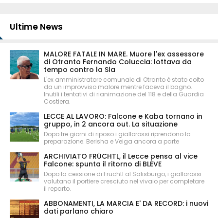
Ultime News
MALORE FATALE IN MARE. Muore l'ex assessore
di Otranto Fernando Coluccia: lottava da
tempo contro la Sla
L'ex amministratore comunale di Otranto è stato colto
da un improvviso malore mentre faceva il bagno.
Inutili i tentativi di rianimazione del 118 e della Guardia
Costiera.
LECCE AL LAVORO: Falcone e Kaba tornano in
gruppo, in 2 ancora out. La situazione
Dopo tre giorni di riposo i giallorossi riprendono la
preparazione. Berisha e Veiga ancora a parte
ARCHIVIATO FRÜCHTL, il Lecce pensa al vice
Falcone: spunta il ritorno di BLEVE
Dopo la cessione di Früchtl al Salisburgo, i giallorossi
valutano il portiere cresciuto nel vivaio per completare
il reparto.
ABBONAMENTI, LA MARCIA E' DA RECORD: i nuovi
dati parlano chiaro