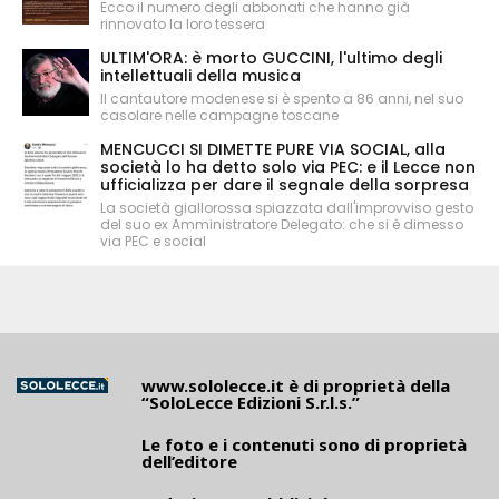
Ecco il numero degli abbonati che hanno già
rinnovato la loro tessera
ULTIM'ORA: è morto GUCCINI, l'ultimo degli
intellettuali della musica
Il cantautore modenese si è spento a 86 anni, nel suo
casolare nelle campagne toscane
MENCUCCI SI DIMETTE PURE VIA SOCIAL, alla
società lo ha detto solo via PEC: e il Lecce non
ufficializza per dare il segnale della sorpresa
La società giallorossa spiazzata dall'improvviso gesto
del suo ex Amministratore Delegato: che si è dimesso
via PEC e social
www.sololecce.it
è di proprietà della
“SoloLecce Edizioni S.r.l.s.”
Le foto e i contenuti sono di proprietà
dell’editore