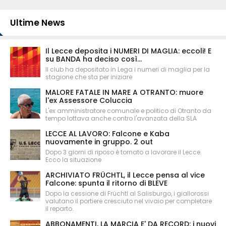
Ultime News
Il Lecce deposita i NUMERI DI MAGLIA: eccoli! E
su BANDA ha deciso così...
Il club ha depositato in Lega i numeri di maglia per la
stagione che sta per iniziare
MALORE FATALE IN MARE A OTRANTO: muore
l'ex Assessore Coluccia
L'ex amministratore comunale e politico di Otranto da
tempo lottava anche contro l'avanzata della SLA
LECCE AL LAVORO: Falcone e Kaba
nuovamente in gruppo. 2 out
Dopo 3 giorni di riposo è tornato a lavorare il Lecce.
Ecco la situazione
ARCHIVIATO FRÜCHTL, il Lecce pensa al vice
Falcone: spunta il ritorno di BLEVE
Dopo la cessione di Früchtl al Salisburgo, i giallorossi
valutano il portiere cresciuto nel vivaio per completare
il reparto.
ABBONAMENTI, LA MARCIA E' DA RECORD: i nuovi