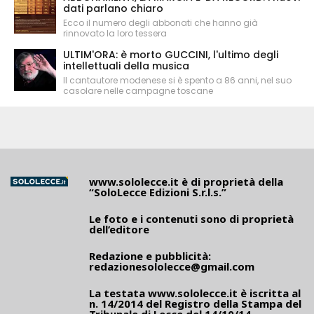
dati parlano chiaro
Ecco il numero degli abbonati che hanno già
rinnovato la loro tessera
ULTIM'ORA: è morto GUCCINI, l'ultimo degli
intellettuali della musica
Il cantautore modenese si è spento a 86 anni, nel suo
casolare nelle campagne toscane
www.sololecce.it
è di proprietà della
“SoloLecce Edizioni S.r.l.s.”
Le foto e i contenuti sono di proprietà
dell’editore
Redazione e pubblicità:
redazionesololecce@gmail.com
La testata
www.sololecce.it
è iscritta al
n. 14/2014 del Registro della Stampa del