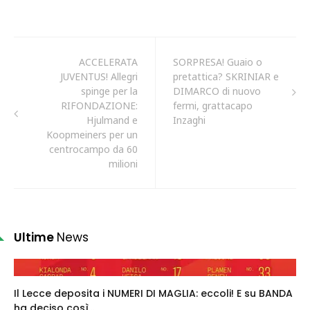
ACCELERATA
SORPRESA! Guaio o
JUVENTUS! Allegri
pretattica? SKRINIAR e
spinge per la
DIMARCO di nuovo
RIFONDAZIONE:
fermi, grattacapo
Hjulmand e
Inzaghi
Koopmeiners per un
centrocampo da 60
milioni
Ultime
News
Il Lecce deposita i NUMERI DI MAGLIA: eccoli! E su BANDA
ha deciso così...