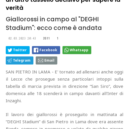
verità
Giallorossi in campo al "DEGHI
Stadium": ecco come è andata
02.03.2023 20:43
3511
1
Twitter
Facebook
Whatsapp
Telegram
Email
SAN PIETRO IN LAMA - E' tornato ad allenarsi anche oggi
il Lecce che prosegue senza particolari intoppi sulla
tabella di marcia prevista in direzione “San Siro”, dove
domenica alle 18 scenderà in campo davanti all'Inter di
Inzaghi.
Il lavoro dei giallorossi è proseguito in mattinata al
“DEGHI Stadium” di San Pietro in Lama dove era assente
Banda, sempre in permesso e volato da qualche giorno