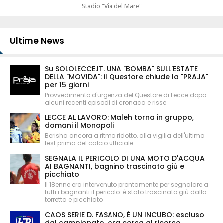
Stadio "Via del Mare"
Ultime News
Su SOLOLECCE.IT. UNA "BOMBA" SULL'ESTATE
DELLA "MOVIDA": il Questore chiude la "PRAJA"
per 15 giorni
Provvedimento d'urgenza del Questore di Lecce dopo
alcuni recenti episodi di cronaca e risse
LECCE AL LAVORO: Maleh torna in gruppo,
domani il Monopoli
Berisha ancora a ritmo ridotto, alla vigilia dell'ultimo
test prima del calcio ufficiale
SEGNALA IL PERICOLO DI UNA MOTO D'ACQUA
AI BAGNANTI, bagnino trascinato giù e
picchiato
Il 18enne era intervenuto prontamente per segnalare a
tutti i bagnanti il pericolo: è stato trascinato giù dalla
torretta e picchiato
CAOS SERIE D. FASANO, È UN INCUBO: escluso
dal campionato, ora corsa al ricorso