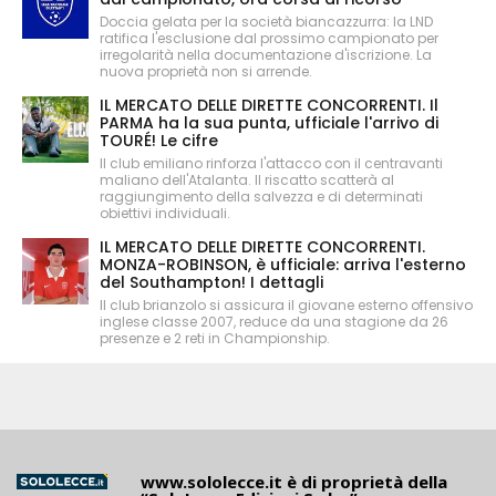
Doccia gelata per la società biancazzurra: la LND
ratifica l'esclusione dal prossimo campionato per
irregolarità nella documentazione d'iscrizione. La
nuova proprietà non si arrende.
IL MERCATO DELLE DIRETTE CONCORRENTI. Il
PARMA ha la sua punta, ufficiale l'arrivo di
TOURÉ! Le cifre
Il club emiliano rinforza l'attacco con il centravanti
maliano dell'Atalanta. Il riscatto scatterà al
raggiungimento della salvezza e di determinati
obiettivi individuali.
IL MERCATO DELLE DIRETTE CONCORRENTI.
MONZA-ROBINSON, è ufficiale: arriva l'esterno
del Southampton! I dettagli
Il club brianzolo si assicura il giovane esterno offensivo
inglese classe 2007, reduce da una stagione da 26
presenze e 2 reti in Championship.
www.sololecce.it
è di proprietà della