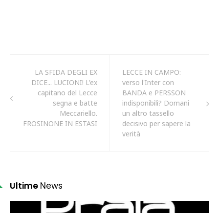
LA SFIDA DEGLI EX
LECCE IN CAMPO:
DICE... LUCIONI! L'ex
verso l'Inter con
capitano del Lecce
BANDA e PERSSON
segna e batte
indisponibili? Domani
Meccariello.
un altro tassello
FROSINONE IN ESTASI
decisivo per sapere la
verità
Ultime
News