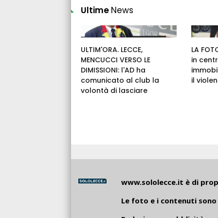
Ultime
News
ULTIM'ORA. LECCE,
LA FOTO
MENCUCCI VERSO LE
in cent
DIMISSIONI: l'AD ha
immobil
comunicato al club la
il viole
volontà di lasciare
www.sololecce.it
è di propr
Le foto e i contenuti sono 