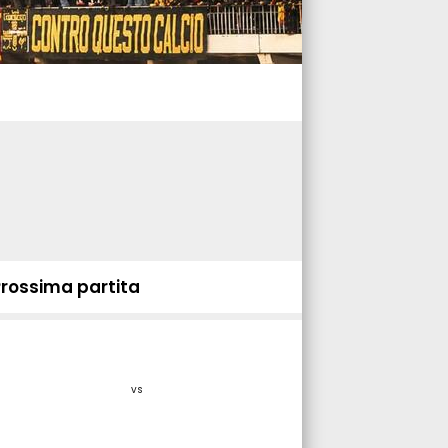
Prossima partita
vs