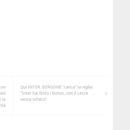
con
Qui INTER. BERGOMI "carica" la vigilia:
ani
"Inter hai finito i bonus, con il Lecce
 la
senza scherzi"
rità