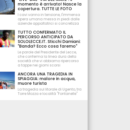
momento è arrivato! Nasce la
copertura. TUTTE LE FOTO
I cavi vanno in tensione, l'immensa
opera umana messa in piedi dalle
aziende appaltatrici si concretizza
TUTTO CONFERMATO IL
PERCORSO ANTICIPATO DA
SOLOLECCE.IT. Sticchi Damiani:
"Banda? Ecco cosa faremo"
Le parole del Presidente del Lecce,
che conferma la linea dura della
società che vi abbiamo ripercorso
a tappe nei giorni scorsi
ANCORA UNA TRAGEDIA IN
SPIAGGIA: malore in acqua,
muore turista
La tragedia sul litorale di Ugento, tra
Torre Mozza e località "Fontanelle"