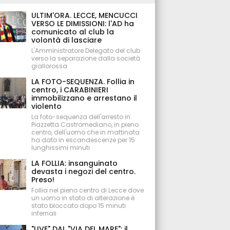
ULTIM'ORA. LECCE, MENCUCCI
VERSO LE DIMISSIONI: l'AD ha
comunicato al club la
volontà di lasciare
L'Amministratore Delegato del club
verso la separazione dalla società
giallorossa
LA FOTO-SEQUENZA. Follia in
centro, i CARABINIERI
immobilizzano e arrestano il
violento
La foto-sequenza dell'arresto in
Piazzetta Castromediano, in pieno
centro, dell'uomo che in mattinata
ha dato in escandescenze per 15
lunghissimi minuti
LA FOLLIA: insanguinato
devasta i negozi del centro.
Preso!
Follia nel pieno centro di Lecce dove
un uomo in stato di alterazione è
stato bloccato dopo 15 minuti
infernali
"LIVE" DAL "VIA DEL MARE": il