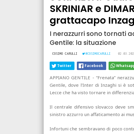
SKRINIAR e DIMAR
grattacapo Inzag
I nerazzurri sono tornati
Gentile: la situazione
COSIMO CARULLI
@COSIMOCARULLI
02.03.202
Twitter
Facebook
Whatsap
APPIANO GENTILE - “Frenata” nerazzur
Gentile, dove l'Inter di Inzaghi si è s
Lecce che ha visto tornare in differenzia
Il centrale difensivo slovacco deve sm
sinistro azzurro un affaticamento ai mus
Infortuni che sembravano di poco conto 