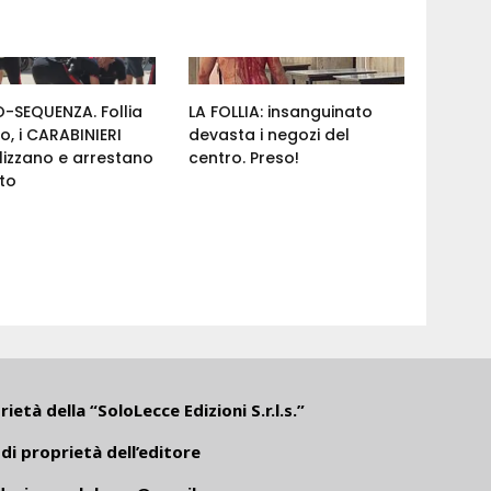
-SEQUENZA. Follia
LA FOLLIA: insanguinato
ro, i CARABINIERI
devasta i negozi del
izzano e arrestano
centro. Preso!
nto
ietà della “SoloLecce Edizioni S.r.l.s.”
di proprietà dell’editore