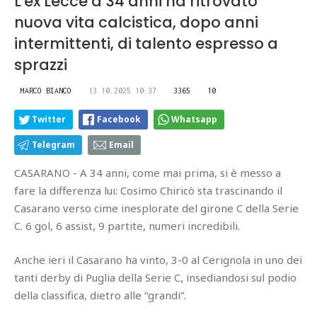
L'ex Lecce a 34 anni ha ritrovato
nuova vita calcistica, dopo anni
intermittenti, di talento espresso a
sprazzi
MARCO BIANCO
13.10.2025 10:37
3365
10
Twitter
Facebook
Whatsapp
Telegram
Email
CASARANO - A 34 anni, come mai prima, si è messo a
fare la differenza lui: Cosimo Chiricò sta trascinando il
Casarano verso cime inesplorate del girone C della Serie
C. 6 gol, 6 assist, 9 partite, numeri incredibili.
Anche ieri il Casarano ha vinto, 3-0 al Cerignola in uno dei
tanti derby di Puglia della Serie C, insediandosi sul podio
della classifica, dietro alle “grandi”.