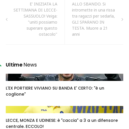
E' INIZIATA LA
ALLO SBANDO. Si
SETTIMANA DI LECCE-
intromette in una rissa
SASSUOLO! Veiga:
tra ragazzi per sedarla,
"uniti possiamo
GLI SPARANO IN
superare questo
TESTA. Muore a 21
ostacolo"
anni
Ultime
News
L'EX PORTIERE VIVIANO SU BANDA E' CERTO: "è un
coglione"
LECCE, MONZA E UDINESE: è "caccia" a 3 a un difensore
centrale. ECCOLO!