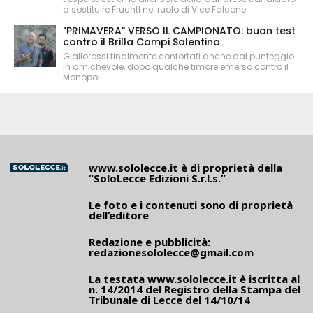
a sostituire Fruchtl nel ruolo di Vice Falcone
"PRIMAVERA" VERSO IL CAMPIONATO: buon test
contro il Brilla Campi Salentina
Giallorossi finalmente confortati anche dal punteggio
in amichevole, dopo qualche timore emerso contro il
Monopoli
www.sololecce.it
è di proprietà della
“SoloLecce Edizioni S.r.l.s.”
Le foto e i contenuti sono di proprietà
dell’editore
Redazione e pubblicità:
redazionesololecce@gmail.com
La testata
www.sololecce.it
è iscritta al
n. 14/2014 del Registro della Stampa del
Tribunale di Lecce del 14/10/14