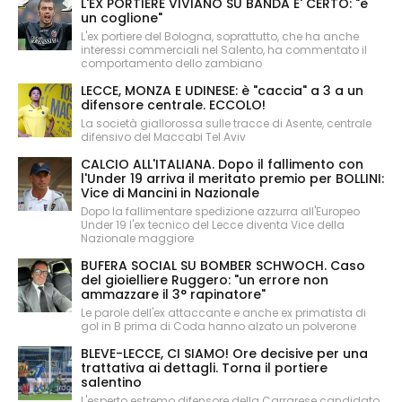
L'EX PORTIERE VIVIANO SU BANDA E' CERTO: "è
un coglione"
L'ex portiere del Bologna, soprattutto, che ha anche
interessi commerciali nel Salento, ha commentato il
comportamento dello zambiano
LECCE, MONZA E UDINESE: è "caccia" a 3 a un
difensore centrale. ECCOLO!
La società giallorossa sulle tracce di Asente, centrale
difensivo del Maccabi Tel Aviv
CALCIO ALL'ITALIANA. Dopo il fallimento con
l'Under 19 arriva il meritato premio per BOLLINI:
Vice di Mancini in Nazionale
Dopo la fallimentare spedizione azzurra all'Europeo
Under 19 l'ex tecnico del Lecce diventa Vice della
Nazionale maggiore
BUFERA SOCIAL SU BOMBER SCHWOCH. Caso
del gioielliere Ruggero: "un errore non
ammazzare il 3° rapinatore"
Le parole dell'ex attaccante e anche ex primatista di
gol in B prima di Coda hanno alzato un polverone
BLEVE-LECCE, CI SIAMO! Ore decisive per una
trattativa ai dettagli. Torna il portiere
salentino
L'esperto estremo difensore della Carrarese candidato