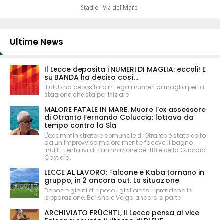
Stadio "Via del Mare"
Ultime News
Il Lecce deposita i NUMERI DI MAGLIA: eccoli! E
su BANDA ha deciso così...
Il club ha depositato in Lega i numeri di maglia per la
stagione che sta per iniziare
MALORE FATALE IN MARE. Muore l'ex assessore
di Otranto Fernando Coluccia: lottava da
tempo contro la Sla
L'ex amministratore comunale di Otranto è stato colto
da un improvviso malore mentre faceva il bagno.
Inutili i tentativi di rianimazione del 118 e della Guardia
Costiera.
LECCE AL LAVORO: Falcone e Kaba tornano in
gruppo, in 2 ancora out. La situazione
Dopo tre giorni di riposo i giallorossi riprendono la
preparazione. Berisha e Veiga ancora a parte
ARCHIVIATO FRÜCHTL, il Lecce pensa al vice