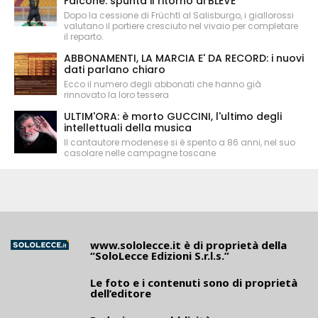
Falcone: spunta il ritorno di BLEVE
Dopo la cessione di Früchtl al Salisburgo, i giallorossi
valutano il portiere cresciuto nel vivaio per completare
il reparto.
ABBONAMENTI, LA MARCIA E' DA RECORD: i nuovi
dati parlano chiaro
Ecco il numero degli abbonati che hanno già
rinnovato la loro tessera
ULTIM'ORA: è morto GUCCINI, l'ultimo degli
intellettuali della musica
Il cantautore modenese si è spento a 86 anni, nel suo
casolare nelle campagne toscane
www.sololecce.it
è di proprietà della
“SoloLecce Edizioni S.r.l.s.”
Le foto e i contenuti sono di proprietà
dell’editore