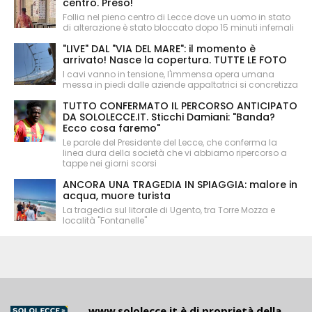
centro. Preso!
Follia nel pieno centro di Lecce dove un uomo in stato
di alterazione è stato bloccato dopo 15 minuti infernali
"LIVE" DAL "VIA DEL MARE": il momento è
arrivato! Nasce la copertura. TUTTE LE FOTO
I cavi vanno in tensione, l'immensa opera umana
messa in piedi dalle aziende appaltatrici si concretizza
TUTTO CONFERMATO IL PERCORSO ANTICIPATO
DA SOLOLECCE.IT. Sticchi Damiani: "Banda?
Ecco cosa faremo"
Le parole del Presidente del Lecce, che conferma la
linea dura della società che vi abbiamo ripercorso a
tappe nei giorni scorsi
ANCORA UNA TRAGEDIA IN SPIAGGIA: malore in
acqua, muore turista
La tragedia sul litorale di Ugento, tra Torre Mozza e
località "Fontanelle"
www.sololecce.it
è di proprietà della