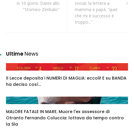
in 10 giorni. Danni allo
social, la lettera a
"Stomeo-Zimbalo"
mamma e papà: "quel
che mi è successo è
troppo..."
Ultime
News
Il Lecce deposita i NUMERI DI MAGLIA: eccoli! E su BANDA
ha deciso così...
MALORE FATALE IN MARE. Muore l'ex assessore di
Otranto Fernando Coluccia: lottava da tempo contro
la Sla