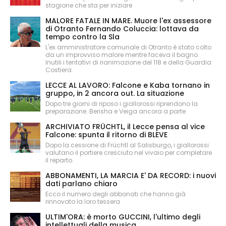
stagione che sta per iniziare
MALORE FATALE IN MARE. Muore l'ex assessore
di Otranto Fernando Coluccia: lottava da
tempo contro la Sla
L'ex amministratore comunale di Otranto è stato colto
da un improvviso malore mentre faceva il bagno.
Inutili i tentativi di rianimazione del 118 e della Guardia
Costiera.
LECCE AL LAVORO: Falcone e Kaba tornano in
gruppo, in 2 ancora out. La situazione
Dopo tre giorni di riposo i giallorossi riprendono la
preparazione. Berisha e Veiga ancora a parte
ARCHIVIATO FRÜCHTL, il Lecce pensa al vice
Falcone: spunta il ritorno di BLEVE
Dopo la cessione di Früchtl al Salisburgo, i giallorossi
valutano il portiere cresciuto nel vivaio per completare
il reparto.
ABBONAMENTI, LA MARCIA E' DA RECORD: i nuovi
dati parlano chiaro
Ecco il numero degli abbonati che hanno già
rinnovato la loro tessera
ULTIM'ORA: è morto GUCCINI, l'ultimo degli
intellettuali della musica