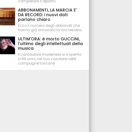
completare il reparto.
ABBONAMENTI, LA MARCIA E'
DA RECORD: i nuovi dati
parlano chiaro
Ecco il numero degli abbonati che
hanno già rinnovato la loro tessera
ULTIM'ORA: è morto GUCCINI,
l'ultimo degli intellettuali della
musica
Il cantautore modenese si è spento
a 86 anni, nel suo casolare nelle
campagne toscane