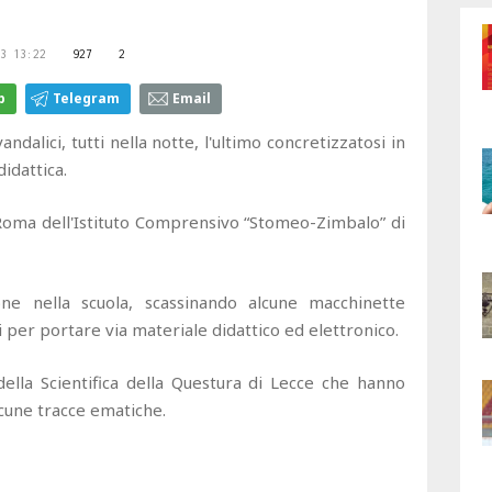
3 13:22
927
2
p
Telegram
Email
ndalici, tutti nella notte, l'ultimo concretizzatosi in
didattica.
a Roma dell'Istituto Comprensivo “Stomeo-Zimbalo” di
one nella scuola, scassinando alcune macchinette
i per portare via materiale didattico ed elettronico.
della Scientifica della Questura di Lecce che hanno
lcune tracce ematiche.