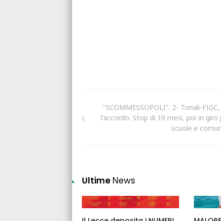
"SCOMMESSOPOLI". 2- Tonali-FIGC, 
l'accordo. Stop di 10 mesi, poi in giro
scuole e comun
Ultime
News
Il Lecce deposita i NUMERI
MALORE