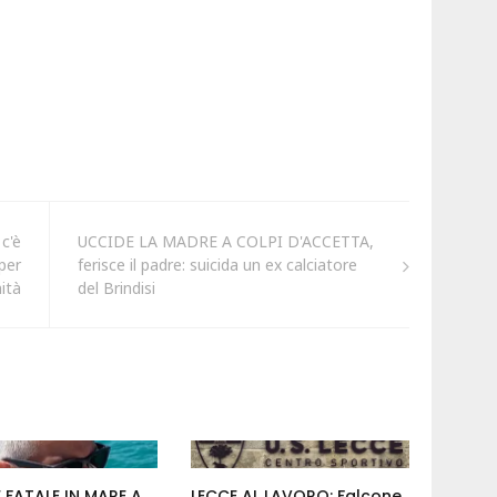
c'è
UCCIDE LA MADRE A COLPI D'ACCETTA,
 per
ferisce il padre: suicida un ex calciatore
ità
del Brindisi
 FATALE IN MARE A
LECCE AL LAVORO: Falcone