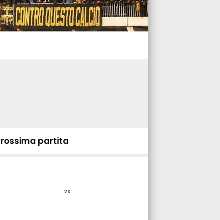
Prossima partita
vs