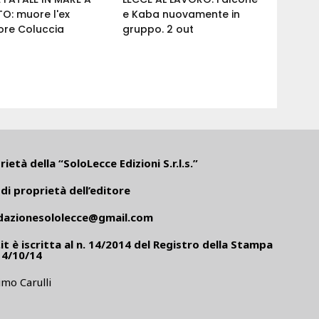
O: muore l'ex
e Kaba nuovamente in
ore Coluccia
gruppo. 2 out
ietà della “SoloLecce Edizioni S.r.l.s.”
di proprietà dell’editore
dazionesololecce@gmail.com
it
è iscritta al n. 14/2014 del Registro della Stampa
14/10/14
mo Carulli