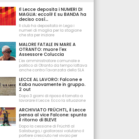
Il Lecce deposita i NUMERI DI
MAGLIA: eccoli! E su BANDA ha
deciso così...
Il club ha depositato in Lega i
numeri di maglia per la stagione
che sta per iniziare
MALORE FATALE IN MARE A
OTRANTO: muore l'ex
Assessore Coluccia
L'ex amministratore comunale e
politico di Otranto da tempo lottava
anche contro l'avanzata della SLA
LECCE AL LAVORO: Falcone e
Kaba nuovamente in gruppo.
2 out
Dopo 3 giorni di riposo è tornato a
lavorare il Lecce. Ecco la situazione
ARCHIVIATO FRÜCHTL, il Lecce
pensa al vice Falcone: spunta
il ritorno di BLEVE
Dopo la cessione di Früchtl al
Salisburgo, i giallorossi valutano il
portiere cresciuto nel vivaio per