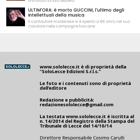
rinnovato la loro tessera
ULTIM'ORA: è morto GUCCINI, l'ultimo degli
intellettuali della musica
Il cantautore modenese si è spento a 86 anni, nel suo
casolare nelle campagne toscane
www.sololecce.it
è di proprietà della
“SoloLecce Edizioni S.r.l.s.”
Le foto e i contenuti sono di proprietà
dell’editore
Redazione e pubblicità:
redazionesololecce@gmail.com
La testata
www.sololecce.it
è iscritta al
n. 14/2014 del Registro della Stampa del
Tribunale di Lecce del 14/10/14
Direttore Responsabile Cosimo Carulli