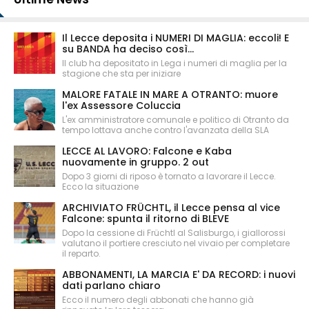
Il Lecce deposita i NUMERI DI MAGLIA: eccoli! E
su BANDA ha deciso così...
Il club ha depositato in Lega i numeri di maglia per la
stagione che sta per iniziare
MALORE FATALE IN MARE A OTRANTO: muore
l'ex Assessore Coluccia
L'ex amministratore comunale e politico di Otranto da
tempo lottava anche contro l'avanzata della SLA
LECCE AL LAVORO: Falcone e Kaba
nuovamente in gruppo. 2 out
Dopo 3 giorni di riposo è tornato a lavorare il Lecce.
Ecco la situazione
ARCHIVIATO FRÜCHTL, il Lecce pensa al vice
Falcone: spunta il ritorno di BLEVE
Dopo la cessione di Früchtl al Salisburgo, i giallorossi
valutano il portiere cresciuto nel vivaio per completare
il reparto.
ABBONAMENTI, LA MARCIA E' DA RECORD: i nuovi
dati parlano chiaro
Ecco il numero degli abbonati che hanno già