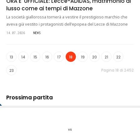
ORA E' UFFICIALE: Lecce-ADIDAS, matrimonio di
lusso come ai tempi di Mazzone
La società giallorossa tornerà a vestire il prestigioso marchio che
aveva già vestito i protagonisti dell'epopea del Lecce di Mazzone
14.07.2026
NEWS
13
14
15
16
17
18
19
20
21
22
Pagina 18 di 2452
23
Prossima partita
vs