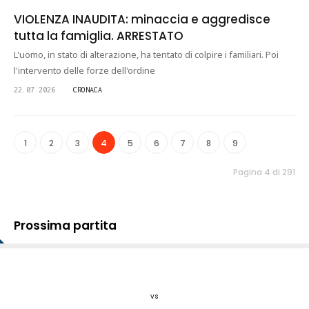
VIOLENZA INAUDITA: minaccia e aggredisce
tutta la famiglia. ARRESTATO
L'uomo, in stato di alterazione, ha tentato di colpire i familiari. Poi
l'intervento delle forze dell'ordine
22.07.2026
CRONACA
1
2
3
4
5
6
7
8
9
Pagina 4 di 291
Prossima partita
vs