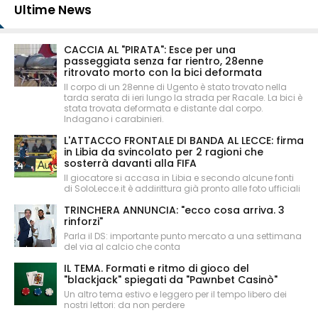
Ultime News
CACCIA AL "PIRATA": Esce per una
passeggiata senza far rientro, 28enne
ritrovato morto con la bici deformata
Il corpo di un 28enne di Ugento è stato trovato nella
tarda serata di ieri lungo la strada per Racale. La bici è
stata trovata deformata e distante dal corpo.
Indagano i carabinieri.
L'ATTACCO FRONTALE DI BANDA AL LECCE: firma
in Libia da svincolato per 2 ragioni che
sosterrà davanti alla FIFA
Il giocatore si accasa in Libia e secondo alcune fonti
di SoloLecce.it è addirittura già pronto alle foto ufficiali
TRINCHERA ANNUNCIA: "ecco cosa arriva. 3
rinforzi"
Parla il DS: importante punto mercato a una settimana
del via al calcio che conta
IL TEMA. Formati e ritmo di gioco del
"blackjack" spiegati da "Pawnbet Casinò"
Un altro tema estivo e leggero per il tempo libero dei
nostri lettori: da non perdere