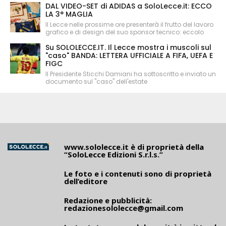
DAL VIDEO-SET di ADIDAS a SoloLecce.it: ECCO
LA 3° MAGLIA
Il Lecce nelle prossime ore presenterà il frutto del lavoro
grafico e di design del suo sponsor tecnico: eccolo
Su SOLOLECCE.IT. Il Lecce mostra i muscoli sul
"caso" BANDA: LETTERA UFFICIALE A FIFA, UEFA E
FIGC
Il Presidente Sticchi Damiani ha sottoscritto e inviato un
documento sul "caso" dell'estate
www.sololecce.it
è di proprietà della
“SoloLecce Edizioni S.r.l.s.”
Le foto e i contenuti sono di proprietà
dell’editore
Redazione e pubblicità:
redazionesololecce@gmail.com