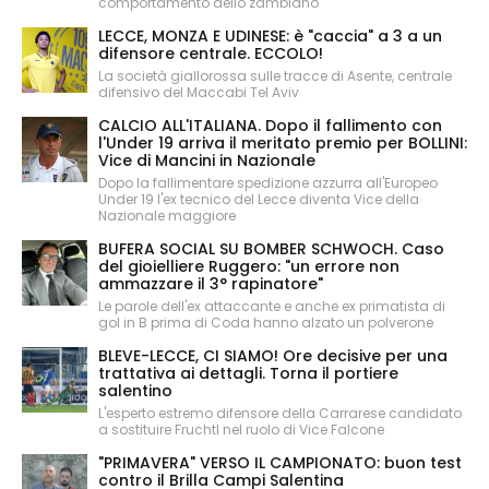
comportamento dello zambiano
LECCE, MONZA E UDINESE: è "caccia" a 3 a un
difensore centrale. ECCOLO!
La società giallorossa sulle tracce di Asente, centrale
difensivo del Maccabi Tel Aviv
CALCIO ALL'ITALIANA. Dopo il fallimento con
l'Under 19 arriva il meritato premio per BOLLINI:
Vice di Mancini in Nazionale
Dopo la fallimentare spedizione azzurra all'Europeo
Under 19 l'ex tecnico del Lecce diventa Vice della
Nazionale maggiore
BUFERA SOCIAL SU BOMBER SCHWOCH. Caso
del gioielliere Ruggero: "un errore non
ammazzare il 3° rapinatore"
Le parole dell'ex attaccante e anche ex primatista di
gol in B prima di Coda hanno alzato un polverone
BLEVE-LECCE, CI SIAMO! Ore decisive per una
trattativa ai dettagli. Torna il portiere
salentino
L'esperto estremo difensore della Carrarese candidato
a sostituire Fruchtl nel ruolo di Vice Falcone
"PRIMAVERA" VERSO IL CAMPIONATO: buon test
contro il Brilla Campi Salentina