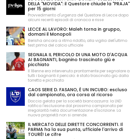
DELLA "MOVIDA": il Questore chiude la "PRAJA"
per 15 giorni
Provvedimento d'urgenza del Questore di Lecce dopo
alcuni recenti episodi di cronaca e risse
LECCE AL LAVORO: Maleh torna in gruppo,
domani il Monopoli
Berisha ancora a ritmo ridotto, alla vigilia dell'ultimo
test prima del calcio ufficiale
SEGNALA IL PERICOLO DI UNA MOTO D'ACQUA
AI BAGNANTI, bagnino trascinato giù e
picchiato
Il 18enne era intervenuto prontamente per segnalare a
tutti i bagnanti il pericolo: è stato trascinato giù dalla
torretta e picchiato
CAOS SERIE D. FASANO, È UN INCUBO: escluso
dal campionato, ora corsa al ricorso
Doccia gelata per la società biancazzurra: la LND
ratifica l'esclusione dal prossimo campionato per
irregolarità nella documentazione d'iscrizione. La
nuova proprietà non si arrende.
IL MERCATO DELLE DIRETTE CONCORRENTI. Il
PARMA ha la sua punta, ufficiale l'arrivo di
TOURÉ! Le cifre