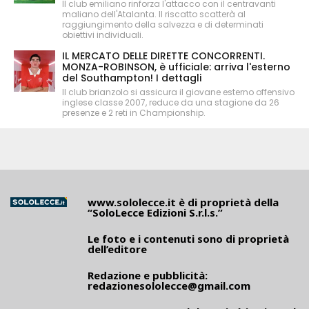
Il club emiliano rinforza l'attacco con il centravanti
maliano dell'Atalanta. Il riscatto scatterà al
raggiungimento della salvezza e di determinati
obiettivi individuali.
IL MERCATO DELLE DIRETTE CONCORRENTI.
MONZA-ROBINSON, è ufficiale: arriva l'esterno
del Southampton! I dettagli
Il club brianzolo si assicura il giovane esterno offensivo
inglese classe 2007, reduce da una stagione da 26
presenze e 2 reti in Championship.
www.sololecce.it
è di proprietà della
“SoloLecce Edizioni S.r.l.s.”
Le foto e i contenuti sono di proprietà
dell’editore
Redazione e pubblicità:
redazionesololecce@gmail.com