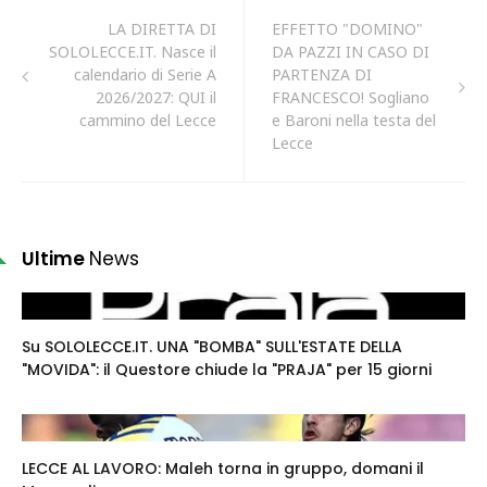
LA DIRETTA DI
EFFETTO "DOMINO"
SOLOLECCE.IT. Nasce il
DA PAZZI IN CASO DI
calendario di Serie A
PARTENZA DI
2026/2027: QUI il
FRANCESCO! Sogliano
cammino del Lecce
e Baroni nella testa del
Lecce
Ultime
News
Su SOLOLECCE.IT. UNA "BOMBA" SULL'ESTATE DELLA
"MOVIDA": il Questore chiude la "PRAJA" per 15 giorni
LECCE AL LAVORO: Maleh torna in gruppo, domani il