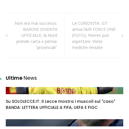
Non era mai successo.
LA CURIOSITA'. G7:
BARONI DIVENTA
arriva l'AIR FORCE ONE
UFFICIALE, la Nord
(FOTO), Pierret può
prende carta e penna:
aspettare. Visite
"provinciali"
mediche rinviate
Ultime
News
Su SOLOLECCE.IT. Il Lecce mostra i muscoli sul "caso"
BANDA: LETTERA UFFICIALE A FIFA, UEFA E FIGC