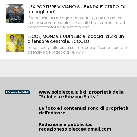
L'EX PORTIERE VIVIANO SU BANDA E' CERTO: "è
un coglione"
L'ex portiere del Bologna, soprattutto, che ha anche
interessi commerciali nel Salento, ha commentato il
comportamento dello zambiano
LECCE, MONZA E UDINESE: è "caccia" a 3 a un
difensore centrale. ECCOLO!
La società giallorossa sulle tracce di Asente, centrale
difensivo del Maccabi Tel Aviv
www.sololecce.it
è di proprietà della
“SoloLecce Edizioni S.r.l.s.”
Le foto e i contenuti sono di proprietà
dell’editore
Redazione e pubblicità:
redazionesololecce@gmail.com