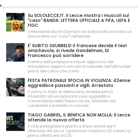
Su SOLOLECCE.IT. Il Lecce mostra i muscoli sul
"caso" BANDA: LETTERA UFFICIALE A FIFA, UEFA E
FIGC
Il Presidente Sticchi Damiani ha sottoscritto e inviato un
documento sul "caso" dell'estate
E' SUBITO GEUBBELS! Il francese decide il test
amichevole, si rivede Gandelman, Di
Francesco può sorridere
Il rientro dell'israeliano e il buon approccio del
transalpino appena arrivato le note liete dell'ultimo test
prima del calcio che conta
FESTA PATRONALE SFOCIA IN VIOLENZA: 42enne
aggredisce passanti e vigili. Arrestato
L’uomo, in stato di alterazione, avrebbe prima
infastidito alcuni passanti e poi aggredito il
comandante della Polizia Locale. Arrestato dai
carabinieri e trasferito in carcere.
TIAGO GABRIEL, IL BENFICA NON MOLLA: il Lecce
attende la nuova offerta
Il club portoghese è pronto a rifarsi avanti per il
difensore del Lecce. I giallorossi chiedono 30 milioni, la
prima offerta era da 20.